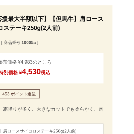
応援最大半額以下】【但馬牛】肩ロース
ステーキ250g(2人前)
商品番号
10005a
販売価格
¥
4,983
のところ
4,530
特別価格
¥
税込
453
ポイント進呈
、霜降りが多く、大きなカットでも柔らかく、肉
】肩ロースサイコロステーキ250g(2人前)