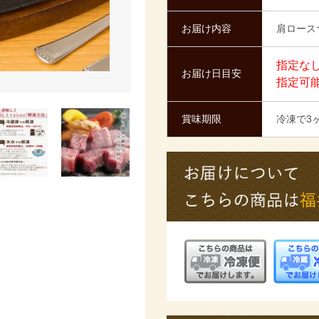
お届け内容
肩ロース
指定な
お届け日目安
指定可
賞味期限
冷凍で3