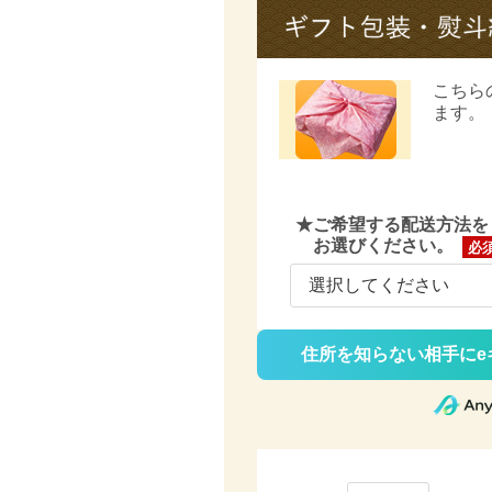
こちら
ます。
★ご希望する配送方法を
お選びください。
(必
須)
住所を知らない相手にe