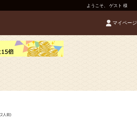
ようこそ、 ゲスト 様
マイページ
2人前)