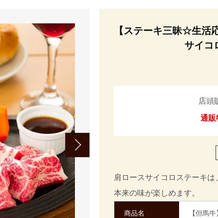
【ステーキ三昧☆生活
サイコロ
店頭
通販
肩ロースサイコロステーキは
本来の味が楽しめます。
商品名
【但馬牛