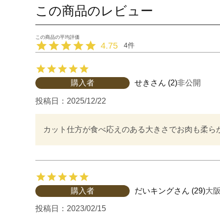
この商品のレビュー
4.75
4
購入者
せき
2
非公開
投稿日
2025/12/22
カット仕方が食べ応えのある大きさでお肉も柔ら
購入者
だいキング
29
大
投稿日
2023/02/15