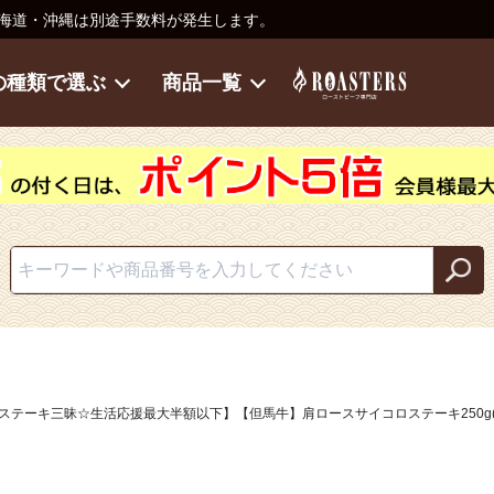
海道・沖縄は別途手数料が発生します。
の種類で選ぶ
商品一覧
ステーキ三昧☆生活応援最大半額以下】【但馬牛】肩ロースサイコロステーキ250g(