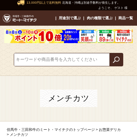
13,000円以上で送料無料
北海道・沖縄は別途手数料が発生します。
ようこそ、 ゲスト 様
用途別で選ぶ
肉の種類で選ぶ
商品一覧
メンチカツ
但馬牛・三田和牛のミート・マイチクのトップページ
お惣菜デリカ
メンチカツ