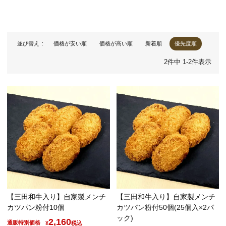
並び替え
価格が安い順
価格が高い順
新着順
優先度順
2
件中
1
-
2
件表示
【三田和牛入り】自家製メンチ
【三田和牛入り】自家製メンチ
カツパン粉付10個
カツパン粉付50個(25個入×2パ
ック)
2,160
通販特別価格
¥
税込