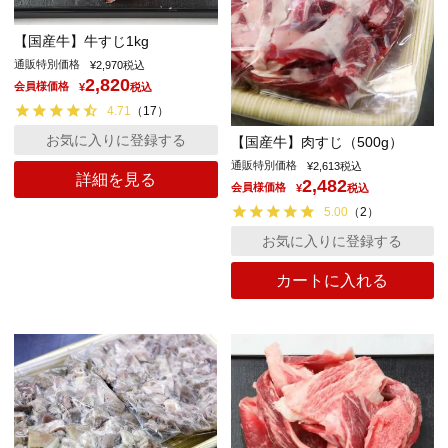
【国産牛】牛すじ1kg
通販特別価格
¥
2,970
税込
2,820
会員様価格
¥
税込
4.71
（
17
）
お気に入りに登録する
【国産牛】肉すじ（500g）
通販特別価格
¥
2,613
税込
詳細を見る
2,482
会員様価格
¥
税込
5.00
（
2
）
お気に入りに登録する
カートに入れる