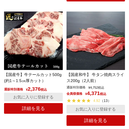
【国産牛】牛テールカット500g
【国産和牛】 牛タン焼肉スライ
(約1～1.5㎝厚カット）
ス200g（2人前）
通販特別価格
¥
4,752
税込
2,376
通販特別価格
¥
税込
4,371
会員様価格
¥
税込
お気に入りに登録する
4.92
（
13
）
詳細を見る
お気に入りに登録する
詳細を見る