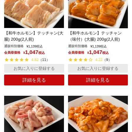
【和牛ホルモン】テッチャン(大
【和牛ホルモン】テッチャン
腸) 200g(2人前)
（味付）(大腸) 200g(2人前)
通販特別価格
通販特別価格
¥
1,139
税込
¥
1,139
税込
1,047
1,047
会員様価格
会員様価格
¥
税込
¥
税込
4.82
（
11
）
4.22
（
9
）
お気に入りに登録する
お気に入りに登録する
詳細を見る
詳細を見る