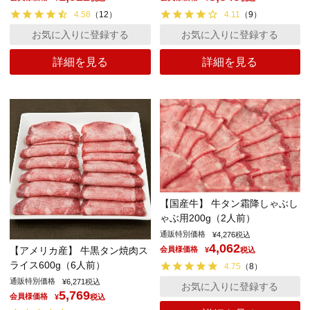
4.58
（
12
）
4.11
（
9
）
お気に入りに登録する
お気に入りに登録する
詳細を見る
詳細を見る
【国産牛】 牛タン霜降しゃぶし
ゃぶ用200g（2人前）
通販特別価格
¥
4,276
税込
4,062
【アメリカ産】 牛黒タン焼肉ス
会員様価格
¥
税込
ライス600g（6人前）
4.75
（
8
）
通販特別価格
¥
6,271
税込
お気に入りに登録する
5,769
会員様価格
¥
税込