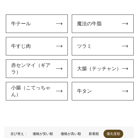
牛テール
魔法の牛脂
牛すじ肉
ツラミ
赤センマイ（ギア
大腸（テッチャン）
ラ）
小腸（こてっちゃ
牛タン
ん）
並び替え
価格が安い順
価格が高い順
新着順
優先度順