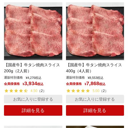
【国産牛】牛タン焼肉スライス
【国産牛】牛タン焼肉スライス
200g（2人前）
400g（4人前）
通販特別価格
通販特別価格
¥
4,276
税込
¥
8,553
税込
3,934
7,868
会員様価格
会員様価格
¥
税込
¥
税込
4.50
（
2
）
5.00
（
2
）
お気に入りに登録する
お気に入りに登録する
詳細を見る
詳細を見る