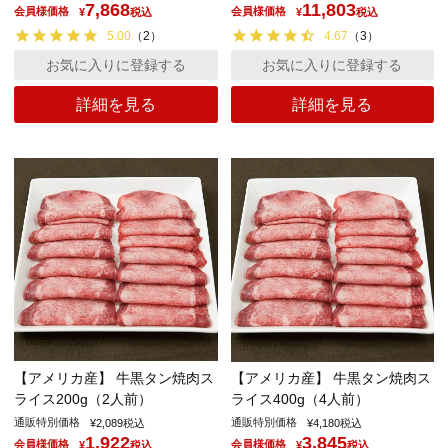
7,868
11,803
会員様価格
会員様価格
¥
税込
¥
税込
5.00
（
2
）
4.67
（
3
）
お気に入りに登録する
お気に入りに登録する
詳細を見る
詳細を見る
【アメリカ産】 牛黒タン焼肉ス
【アメリカ産】 牛黒タン焼肉ス
ライス200g（2人前）
ライス400g（4人前）
通販特別価格
通販特別価格
¥
2,089
税込
¥
4,180
税込
1,922
3,845
会員様価格
会員様価格
¥
税込
¥
税込