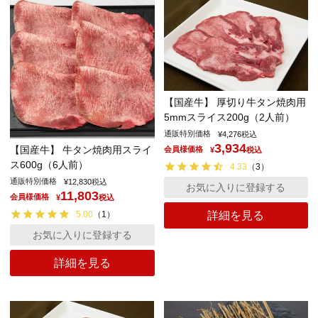
【国産牛】 厚切り牛タン焼肉用
5mmスライス200g（2人前）
通販特別価格
¥
4,276
税込
3,934
【国産牛】 牛タン焼肉用スライ
会員様価格
¥
税込
ス600g（6人前）
4.33
（
3
）
通販特別価格
¥
12,830
税込
お気に入りに登録する
11,803
会員様価格
¥
税込
詳細を見る
5.00
（
1
）
お気に入りに登録する
詳細を見る