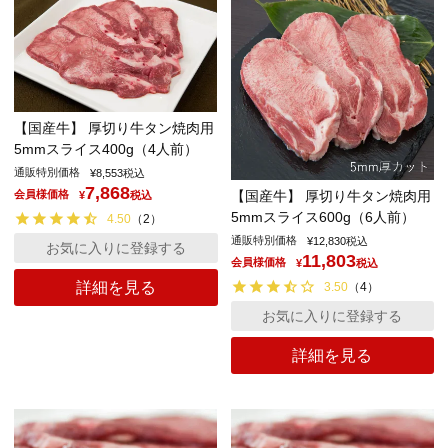
【国産牛】 厚切り牛タン焼肉用
5mmスライス400g（4人前）
通販特別価格
¥
8,553
税込
7,868
【国産牛】 厚切り牛タン焼肉用
会員様価格
¥
税込
5mmスライス600g（6人前）
4.50
（
2
）
通販特別価格
¥
12,830
税込
お気に入りに登録する
11,803
会員様価格
¥
税込
詳細を見る
3.50
（
4
）
お気に入りに登録する
詳細を見る