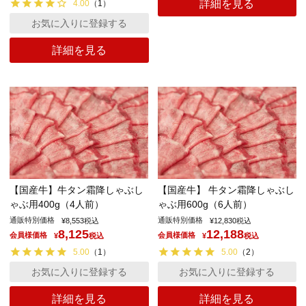
詳細を見る
4.00
（
1
）
お気に入りに登録する
詳細を見る
【国産牛】牛タン霜降しゃぶし
【国産牛】 牛タン霜降しゃぶし
ゃぶ用400g（4人前）
ゃぶ用600g（6人前）
通販特別価格
通販特別価格
¥
8,553
税込
¥
12,830
税込
8,125
12,188
会員様価格
会員様価格
¥
税込
¥
税込
5.00
（
1
）
5.00
（
2
）
お気に入りに登録する
お気に入りに登録する
詳細を見る
詳細を見る