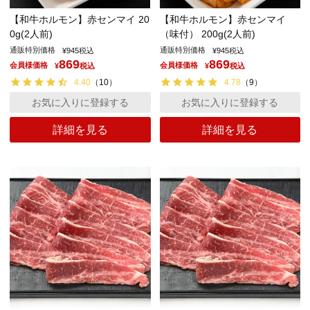
【和牛ホルモン】赤センマイ 20
【和牛ホルモン】赤センマイ
0g(2人前)
（味付） 200g(2人前)
通販特別価格
通販特別価格
¥
945
税込
¥
945
税込
869
869
会員様価格
会員様価格
¥
税込
¥
税込
4.40
（
10
）
4.78
（
9
）
お気に入りに登録する
お気に入りに登録する
詳細を見る
詳細を見る