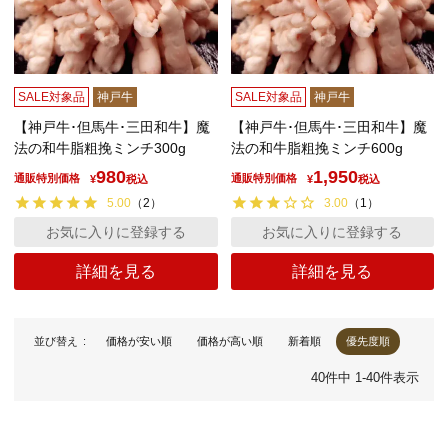
SALE対象品
神戸牛
SALE対象品
神戸牛
【神戸牛･但馬牛･三田和牛】魔
【神戸牛･但馬牛･三田和牛】魔
法の和牛脂粗挽ミンチ300g
法の和牛脂粗挽ミンチ600g
980
1,950
通販特別価格
通販特別価格
¥
税込
¥
税込
5.00
（
2
）
3.00
（
1
）
お気に入りに登録する
お気に入りに登録する
詳細を見る
詳細を見る
並び替え
価格が安い順
価格が高い順
新着順
優先度順
40
件中
1
-
40
件表示