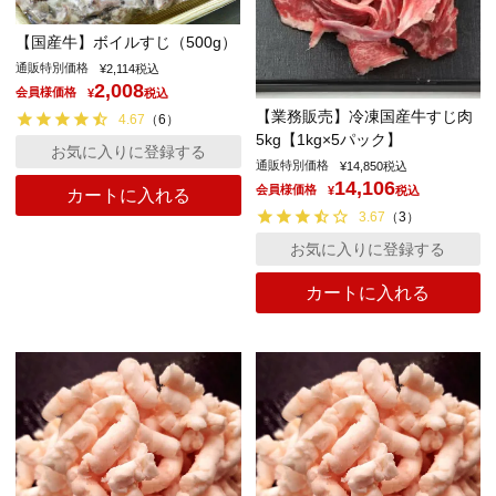
【国産牛】ボイルすじ（500g）
通販特別価格
¥
2,114
税込
2,008
会員様価格
¥
税込
【業務販売】冷凍国産牛すじ肉
4.67
（
6
）
5kg【1kg×5パック】
お気に入りに登録する
通販特別価格
¥
14,850
税込
14,106
会員様価格
¥
税込
カートに入れる
3.67
（
3
）
お気に入りに登録する
カートに入れる