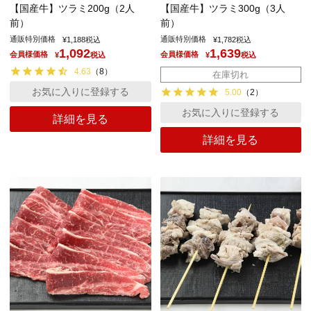
【国産牛】ツラミ200g（2人
【国産牛】ツラミ300g（3人
前）
前）
通販特別価格
通販特別価格
¥
1,188
税込
¥
1,782
税込
1,092
1,639
会員様価格
会員様価格
¥
税込
¥
税込
4.63
（
8
）
在庫切れ
お気に入りに登録する
5.00
（
2
）
お気に入りに登録する
詳細を見る
詳細を見る