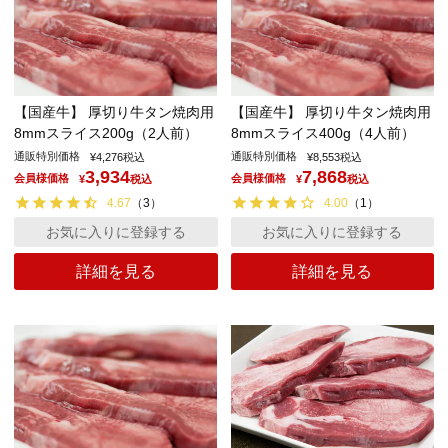
【国産牛】 厚切り牛タン焼肉用
【国産牛】 厚切り牛タン焼肉用
8mmスライス200g（2人前）
8mmスライス400g（4人前）
通販特別価格
通販特別価格
¥
4,276
税込
¥
8,553
税込
3,934
7,868
会員様価格
会員様価格
¥
税込
¥
税込
4.67
（
3
）
4.00
（
1
）
お気に入りに登録する
お気に入りに登録する
詳細を見る
詳細を見る