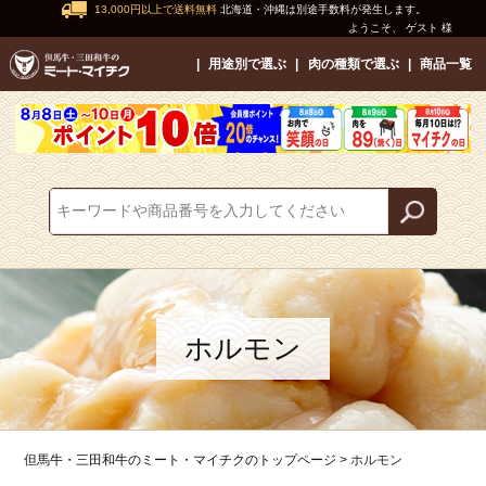
13,000円以上で送料無料
北海道・沖縄は別途手数料が発生します。
ようこそ、 ゲスト 様
用途別で選ぶ
肉の種類で選ぶ
商品一覧
ホルモン
但馬牛・三田和牛のミート・マイチクのトップページ
ホルモン