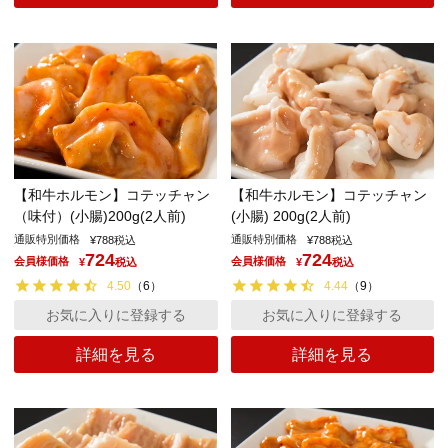
【和牛ホルモン】コテッチャン
【和牛ホルモン】コテッチャン
（味付）(小腸)200g(2人前)
(小腸) 200g(2人前)
通販特別価格
通販特別価格
¥
788
税込
¥
788
税込
724
724
会員様価格
会員様価格
¥
税込
¥
税込
4.50
（
6
）
4.44
（
9
）
お気に入りに登録する
お気に入りに登録する
詳細を見る
詳細を見る