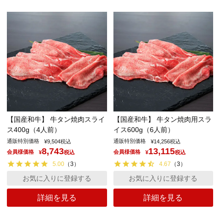
【国産和牛】 牛タン焼肉スライ
【国産和牛】 牛タン焼肉用スラ
ス400g（4人前）
イス600g（6人前）
通販特別価格
通販特別価格
¥
9,504
税込
¥
14,256
税込
8,743
13,115
会員様価格
会員様価格
¥
税込
¥
税込
5.00
（
3
）
4.67
（
3
）
お気に入りに登録する
お気に入りに登録する
詳細を見る
詳細を見る