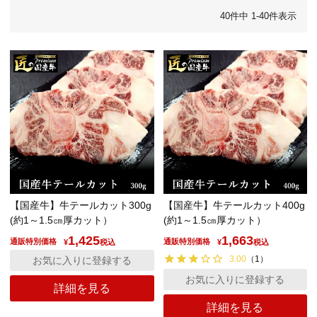
40
件中
1
-
40
件表示
【国産牛】牛テールカット300g
【国産牛】牛テールカット400g
(約1～1.5㎝厚カット）
(約1～1.5㎝厚カット）
1,425
1,663
通販特別価格
通販特別価格
¥
税込
¥
税込
3.00
（
1
）
お気に入りに登録する
お気に入りに登録する
詳細を見る
詳細を見る