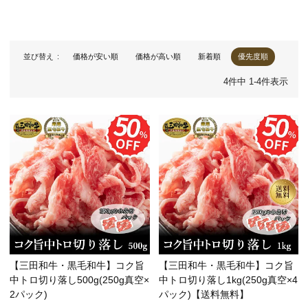
並び替え
価格が安い順
価格が高い順
新着順
優先度順
4
件中
1
-
4
件表示
【三田和牛・黒毛和牛】コク旨
【三田和牛・黒毛和牛】コク旨
中トロ切り落し500g(250g真空×
中トロ切り落し1kg(250g真空×4
2パック)
パック)【送料無料】