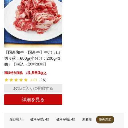
【国産和牛・国産牛】牛バラ山
切り落し600g
(小分け：200g×3
個）【税込・送料無料】
3,980
通販特別価格
¥
税込
4.81
（
16
）
お気に入りに登録する
詳細を見る
並び替え
価格が安い順
価格が高い順
新着順
優先度順