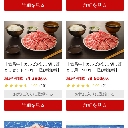
詳細を見る
詳細を見る
【但馬牛】カルビお試し切り落
【但馬牛】カルビお試し切り落
としセット250g 【送料無料】
とし用 500g 【送料無料】
4,380
8,500
通販特別価格
通販特別価格
¥
税込
¥
税込
4.69
（
16
）
5.00
（
2
）
お気に入りに登録する
お気に入りに登録する
詳細を見る
詳細を見る