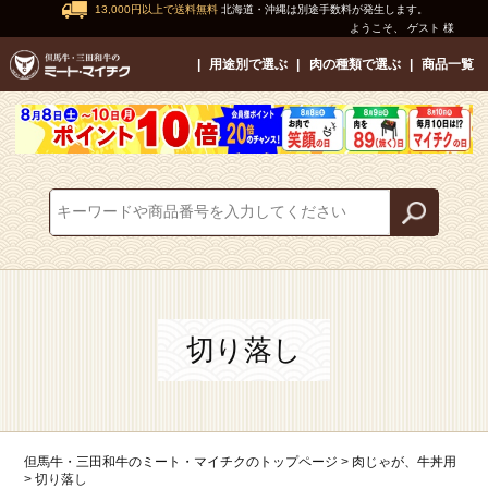
13,000円以上で送料無料
北海道・沖縄は別途手数料が発生します。
ようこそ、 ゲスト 様
用途別で選ぶ
肉の種類で選ぶ
商品一覧
切り落し
但馬牛・三田和牛のミート・マイチクのトップページ
肉じゃが、牛丼用
切り落し