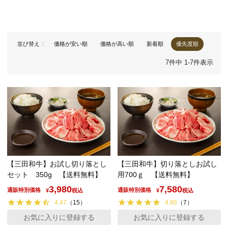
並び替え
価格が安い順
価格が高い順
新着順
優先度順
7
件中
1
-
7
件表示
【三田和牛】お試し切り落とし
【三田和牛】切り落としお試し
セット 350g 【送料無料】
用700ｇ 【送料無料】
3,980
7,580
通販特別価格
通販特別価格
¥
税込
¥
税込
4.47
（
15
）
4.86
（
7
）
お気に入りに登録する
お気に入りに登録する