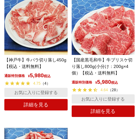
【神戸牛】牛バラ切り落し450g
【国産黒毛和牛】
牛ブリスケ切
【税込・送料無料】
り落し
800g(小分け：200g×4
個）
【税込・送料無料】
5,980
通販特別価格
¥
税込
5,980
通販特別価格
¥
税込
4.75
（
4
）
4.64
（
28
）
お気に入りに登録する
お気に入りに登録する
詳細を見る
詳細を見る