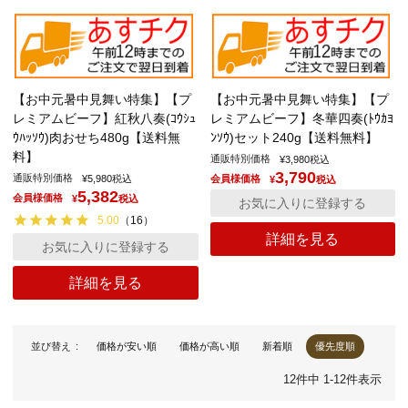
【お中元暑中見舞い特集】【プ
【お中元暑中見舞い特集】【プ
レミアムビーフ】紅秋八奏(ｺｳｼｭ
レミアムビーフ】冬華四奏(ﾄｳｶﾖ
ｳﾊｯｿｳ)肉おせち480g【送料無
ﾝｿｳ)セット240g【送料無料】
料】
通販特別価格
¥
3,980
税込
3,790
通販特別価格
¥
5,980
税込
会員様価格
¥
税込
5,382
会員様価格
¥
税込
お気に入りに登録する
5.00
（
16
）
詳細を見る
お気に入りに登録する
詳細を見る
並び替え
価格が安い順
価格が高い順
新着順
優先度順
12
件中
1
-
12
件表示