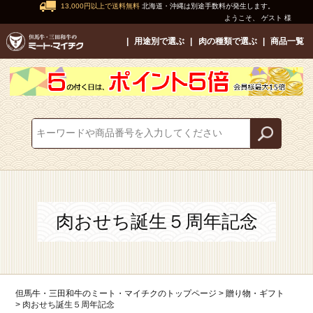
13,000円以上で送料無料
北海道・沖縄は別途手数料が発生します。
ようこそ、 ゲスト 様
用途別で選ぶ
肉の種類で選ぶ
商品一覧
肉おせち誕生５周年記念
但馬牛・三田和牛のミート・マイチクのトップページ
贈り物・ギフト
肉おせち誕生５周年記念