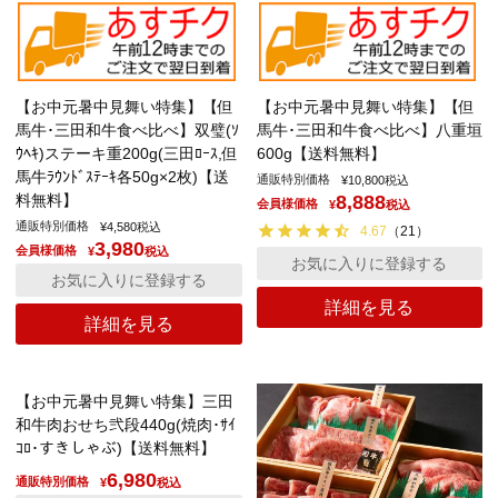
【お中元暑中見舞い特集】【但
【お中元暑中見舞い特集】【但
馬牛･三田和牛食べ比べ】双璧(ｿ
馬牛･三田和牛食べ比べ】八重垣
ｳﾍｷ)ステーキ重200g(三田ﾛｰｽ,但
600g【送料無料】
馬牛ﾗｳﾝﾄﾞｽﾃｰｷ各50g×2枚)【送
通販特別価格
¥
10,800
税込
料無料】
8,888
会員様価格
¥
税込
通販特別価格
¥
4,580
税込
4.67
（
21
）
3,980
会員様価格
¥
税込
お気に入りに登録する
お気に入りに登録する
詳細を見る
詳細を見る
【お中元暑中見舞い特集】三田
和牛肉おせち弐段440g(焼肉･ｻｲ
ｺﾛ･すきしゃぶ)【送料無料】
6,980
通販特別価格
¥
税込