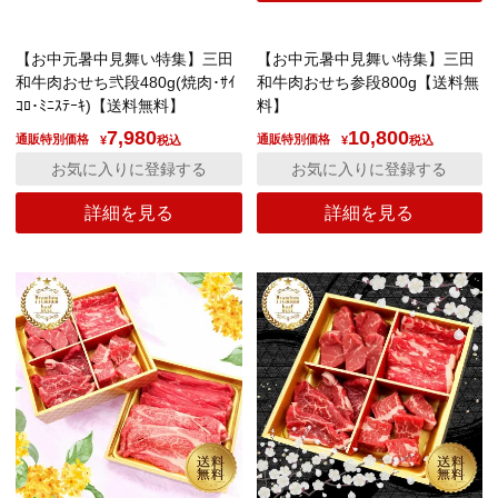
【お中元暑中見舞い特集】三田
【お中元暑中見舞い特集】三田
和牛肉おせち弐段480g(焼肉･ｻｲ
和牛肉おせち参段800g【送料無
ｺﾛ･ﾐﾆｽﾃｰｷ)【送料無料】
料】
7,980
10,800
通販特別価格
通販特別価格
¥
税込
¥
税込
お気に入りに登録する
お気に入りに登録する
詳細を見る
詳細を見る