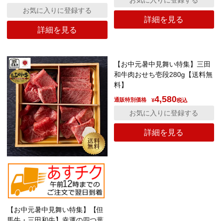
お気に入りに登録する
詳細を見る
詳細を見る
【お中元暑中見舞い特集】三田
和牛肉おせち壱段280g【送料無
料】
4,580
通販特別価格
¥
税込
お気に入りに登録する
詳細を見る
【お中元暑中見舞い特集】【但
馬牛・三田和牛】幸運の四つ葉