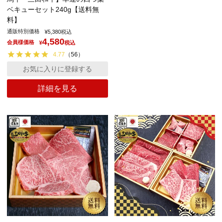
ベキューセット240g【送料無
料】
通販特別価格
¥
5,380
税込
4,580
会員様価格
¥
税込
4.77
（
56
）
お気に入りに登録する
詳細を見る