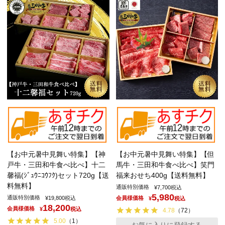
【お中元暑中見舞い特集】【神
【お中元暑中見舞い特集】【但
戸牛・三田和牛食べ比べ】十二
馬牛・三田和牛食べ比べ】笑門
馨福(ｼﾞｭｳﾆｺｳﾌｸ)セット720g【送
福来おせち400g【送料無料】
料無料】
通販特別価格
¥
7,700
税込
5,980
通販特別価格
¥
19,800
税込
会員様価格
¥
税込
18,200
会員様価格
¥
税込
4.78
（
72
）
5.00
（
1
）
お気に入りに登録する