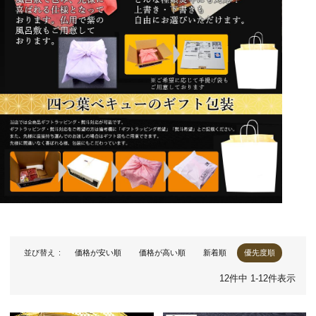
並び替え
価格が安い順
価格が高い順
新着順
優先度順
12
件中
1
-
12
件表示