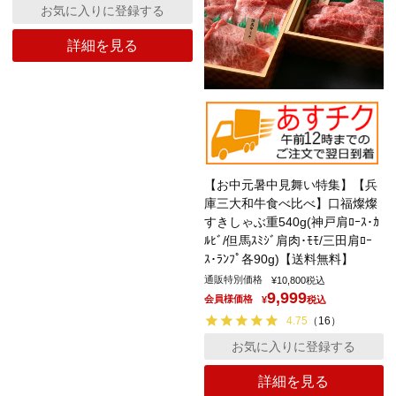
お気に入りに登録する
詳細を見る
【お中元暑中見舞い特集】【兵
庫三大和牛食べ比べ】口福燦燦
すきしゃぶ重540g(神戸肩ﾛｰｽ･ｶ
ﾙﾋﾞ/但馬ｽﾐｼﾞ肩肉･ﾓﾓ/三田肩ﾛｰ
ｽ･ﾗﾝﾌﾟ各90g)【送料無料】
通販特別価格
¥
10,800
税込
9,999
会員様価格
¥
税込
4.75
（
16
）
お気に入りに登録する
詳細を見る