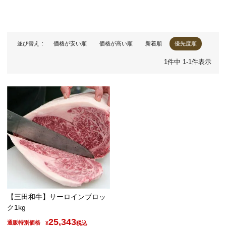
並び替え
価格が安い順
価格が高い順
新着順
優先度順
1
件中
1
-
1
件表示
【三田和牛】サーロインブロッ
ク1kg
25,343
通販特別価格
¥
税込