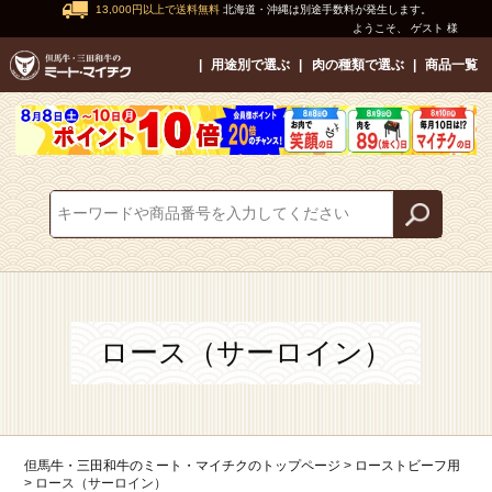
13,000円以上で送料無料
北海道・沖縄は別途手数料が発生します。
ようこそ、 ゲスト 様
用途別で選ぶ
肉の種類で選ぶ
商品一覧
ロース（サーロイン）
但馬牛・三田和牛のミート・マイチクのトップページ
ローストビーフ用
ロース（サーロイン）