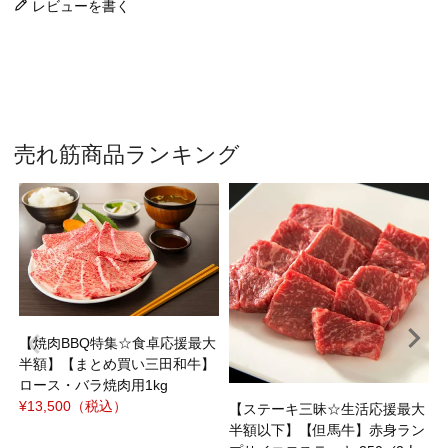
レビューを書く
売れ筋商品ランキング
¥
【焼肉BBQ特集☆食卓応援最大
半額】【まとめ買い三田和牛】
ロース・バラ焼肉用1kg
¥13,500
（税込）
【ステーキ三昧☆生活応援最大
半額以下】【但馬牛】赤身ラン