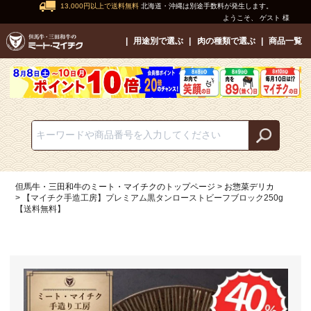
13,000円以上で送料無料
北海道・沖縄は別途手数料が発生します。
ようこそ、 ゲスト 様
用途別で選ぶ
肉の種類で選ぶ
商品一覧
但馬牛・三田和牛のミート・マイチクのトップページ
お惣菜デリカ
【マイチク手造工房】プレミアム黒タンローストビーフブロック250g
【送料無料】