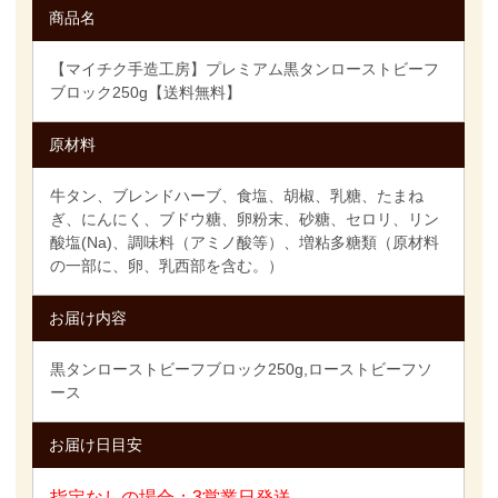
商品名
【マイチク手造工房】プレミアム黒タンローストビーフ
ブロック250g【送料無料】
原材料
牛タン、ブレンドハーブ、食塩、胡椒、乳糖、たまね
ぎ、にんにく、ブドウ糖、卵粉末、砂糖、セロリ、リン
酸塩(Na)、調味料（アミノ酸等）、増粘多糖類（原材料
の一部に、卵、乳西部を含む。）
お届け内容
黒タンローストビーフブロック250g,ローストビーフソ
ース
お届け日目安
指定なしの場合：3営業日発送