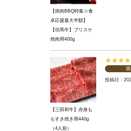
【焼肉BBQ特集☆食
卓応援最大半額】
【但馬牛】ブリスケ
焼肉用400g
購
投稿日
202
【三田和牛】赤身も
もすき焼き用440g
（4人前）