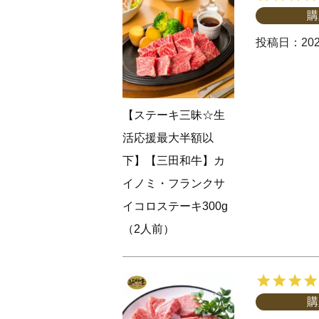
購
投稿日
202
【ステーキ三昧☆生
活応援最大半額以
下】【三田和牛】カ
イノミ・フランクサ
イコロステーキ300g
（2人前）
購