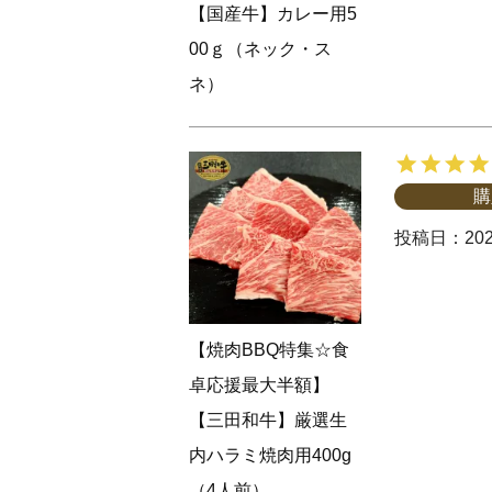
【国産牛】カレー用5
00ｇ（ネック・ス
ネ）
購
投稿日
202
【焼肉BBQ特集☆食
卓応援最大半額】
【三田和牛】厳選生
内ハラミ焼肉用400g
（4人前）