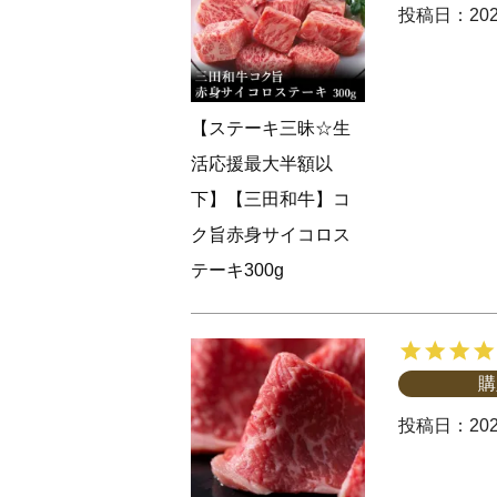
投稿日
202
【ステーキ三昧☆生
活応援最大半額以
下】【三田和牛】コ
ク旨赤身サイコロス
テーキ300g
購
投稿日
202