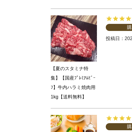
購
投稿日
202
【夏のスタミナ特
集】【国産ﾌﾟﾚﾐｱﾑﾋﾞｰ
ﾌ】牛内ハラミ焼肉用
1kg【送料無料】
購