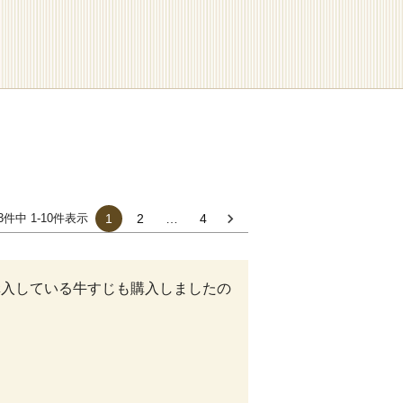
3
件中
1
-
10
件表示
1
2
…
4
購入している牛すじも購入しましたの