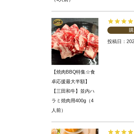
購
投稿日
202
【焼肉BBQ特集☆食
卓応援最大半額】
【三田和牛】並内ハ
ラミ焼肉用400g（4
人前）