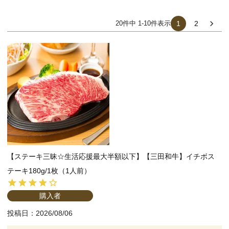
20
件中
1
-
10
件表示
1
2
【ステーキ三昧☆生活応援最大半額以下】【三田和牛】イチボス
テーキ180g/1枚（1人前）
購入者
投稿日
2026/08/06