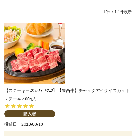
1
件中
1
-
1
件表示
【ステーキ三昧☆ｽﾃｰｷﾌｪｽ】【豊西牛】チャックアイダイスカット
ステーキ 400g入
購入者
投稿日
2018/03/18