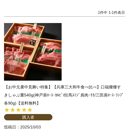
1
件中
1
-
1
件表示
【お中元暑中見舞い特集】【兵庫三大和牛食べ比べ】口福燦燦す
きしゃぶ重540g(神戸肩ﾛｰｽ･ｶﾙﾋﾞ/但馬ｽﾐｼﾞ肩肉･ﾓﾓ/三田肩ﾛｰｽ･ﾗﾝﾌﾟ
各90g)【送料無料】
購入者
投稿日
2025/10/03