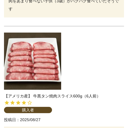
肉をあまり食べない子供（3歳）がバクバク食べていたそうで
す
【アメリカ産】 牛黒タン焼肉スライス600g（6人前）
購入者
投稿日
2025/08/27