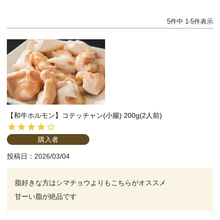
5
件中
1
-
5
件表示
【和牛ホルモン】コテッチャン(小腸) 200g(2人前)
購入者
投稿日
2026/03/04
脂好きな方はシマチョウよりもこちらがオススメ

甘ーい脂が絶品です