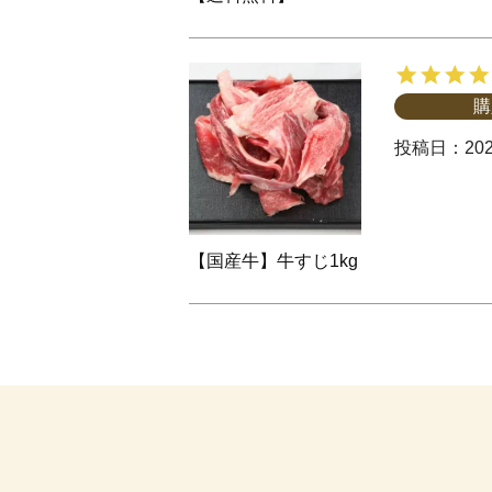
購
投稿日
202
【国産牛】牛すじ1kg