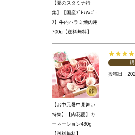
【夏のスタミナ特
集】【国産ﾌﾟﾚﾐｱﾑﾋﾞｰ
ﾌ】牛内ハラミ焼肉用
700g【送料無料】
購
投稿日
202
【お中元暑中見舞い
特集】【肉花籠】カ
ーネーション480g
【送料無料】