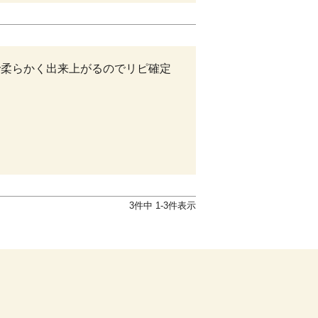
で柔らかく出来上がるのでリピ確定
3
件中
1
-
3
件表示