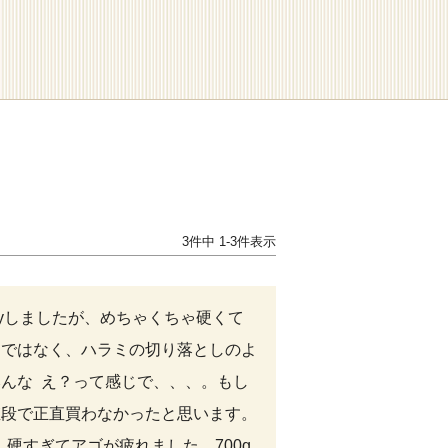
3
件中
1
-
3
件表示
tyしましたが、めちゃくちゃ硬くて
物ではなく、ハラミの切り落としのよ
んな  え？って感じで、、、。もし
値段で正直買わなかったと思います。
 硬すぎてアゴが疲れました。700g