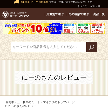
13,000円以上で送料無料
北海道・沖縄は別途手数料が発生します。
ようこそ、 ゲスト 様
用途別で選ぶ
肉の種類で選ぶ
商品一覧
にーのさんのレビュー
但馬牛・三田和牛のミート・マイチクのトップページ
にーのさんのレビュー