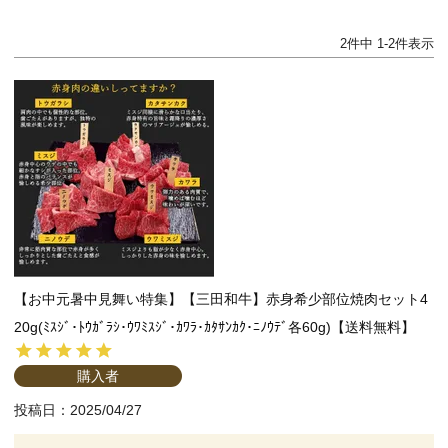
2
件中
1
-
2
件表示
【お中元暑中見舞い特集】【三田和牛】赤身希少部位焼肉セット4
20g(ﾐｽｼﾞ･ﾄｳｶﾞﾗｼ･ｳﾜﾐｽｼﾞ･ｶﾜﾗ･ｶﾀｻﾝｶｸ･ﾆﾉｳﾃﾞ各60g)【送料無料】
購入者
投稿日
2025/04/27