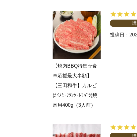
購
投稿日
202
【焼肉BBQ特集☆食
卓応援最大半額】
【三田和牛】カルビ
(ｶｲﾉﾐ･ﾌﾗﾝｸ･ﾄﾓﾊﾞﾗ)焼
肉用400g（3人前）
購