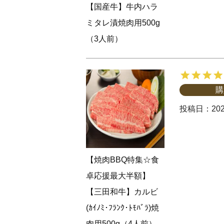
【国産牛】牛内ハラ
ミタレ漬焼肉用500g
（3人前）
購
投稿日
202
【焼肉BBQ特集☆食
卓応援最大半額】
【三田和牛】カルビ
(ｶｲﾉﾐ･ﾌﾗﾝｸ･ﾄﾓﾊﾞﾗ)焼
肉用500g（4人前）