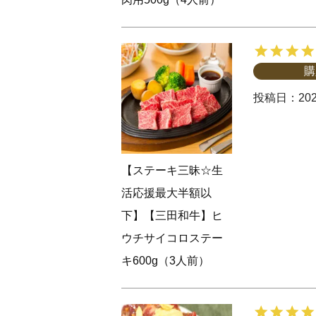
購
投稿日
202
【ステーキ三昧☆生
活応援最大半額以
下】【三田和牛】ヒ
ウチサイコロステー
キ600g（3人前）