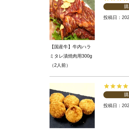
購
投稿日
202
【国産牛】牛内ハラ
ミタレ漬焼肉用300g
（2人前）
購
投稿日
202