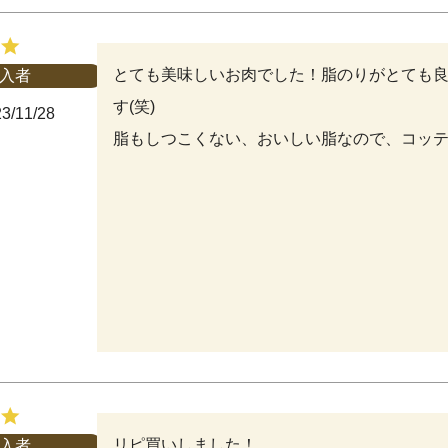
とても美味しいお肉でした！脂のりがとても
入者
す(笑)

3/11/28
脂もしつこくない、おいしい脂なので、コッ
リピ買いしました！

入者