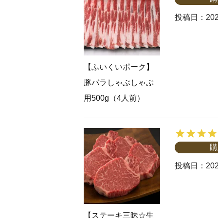
投稿日
202
【ふいくいポーク】
豚バラしゃぶしゃぶ
用500g（4人前）
購
投稿日
202
【ステーキ三昧☆生