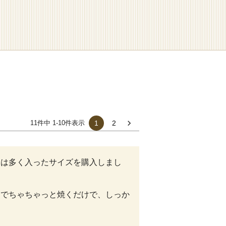
11
件中
1
-
10
件表示
1
2
回は多く入ったサイズを購入しまし
ンでちゃちゃっと焼くだけで、しっか