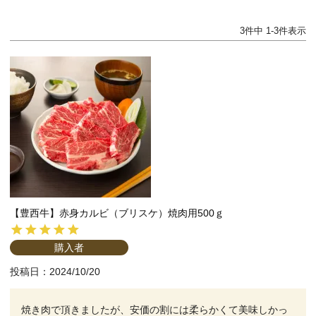
3
件中
1
-
3
件表示
【豊西牛】赤身カルビ（ブリスケ）焼肉用500ｇ
購入者
投稿日
2024/10/20
焼き肉で頂きましたが、安価の割には柔らかくて美味しかっ