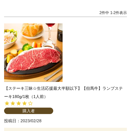
2
件中
1
-
2
件表示
【ステーキ三昧☆生活応援最大半額以下】【但馬牛】ランプステ
ーキ180g/1枚（1人前）
購入者
投稿日
2023/02/28