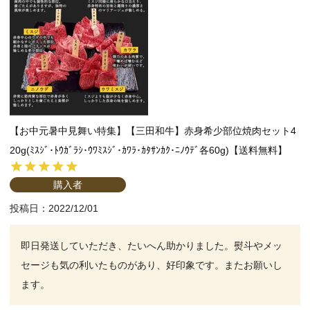
【お中元暑中見舞い特集】【三田和牛】赤身希少部位焼肉セット4
20g(ﾐｽｼﾞ･ﾄｳｶﾞﾗｼ･ｳﾜﾐｽｼﾞ･ｶﾜﾗ･ｶﾀｻﾝｶｸ･ﾆﾉｳﾃﾞ各60g)【送料無料】
購入者
投稿日
2022/12/01
即日発送していただき、たいへん助かりました。熨斗やメッ
セージも気の利いたものがあり、好印象です。またお願いし
ます。