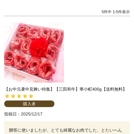
5
件中
1
-
5
件表示
【お中元暑中見舞い特集】【三田和牛】華小町400g【送料無料】
購入者
投稿日
2025/12/17
贈答に使いましたが、とても綺麗なお肉でした、とたいへん