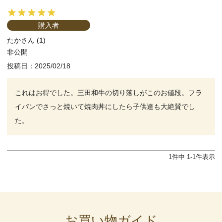
購入者
たか
1
非公開
投稿日
2025/02/18
これはお得でした。三田和牛の切り落しがこのお値段。フラ
イパンでさっと焼いて焼肉丼にしたら子供達も大絶賛でし
た。
1
件中
1
-
1
件表示
お買い物ガイド