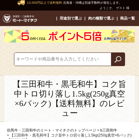
13,000円以上で送料無料
北海道・沖縄は別途手数料が発生します。
ようこそ、 ゲスト 様
用途別で選ぶ
肉の種類で選ぶ
商品一覧
【三田和牛・黒毛和牛】コク旨
中トロ切り落し1.5kg(250g真空
×6パック)【送料無料】のレビ
ュー
但馬牛・三田和牛のミート・マイチクのトップページ
b三田和牛
【三田和牛・黒毛和牛】コク旨中トロ切り落し1.5kg(250g真空×6パック)