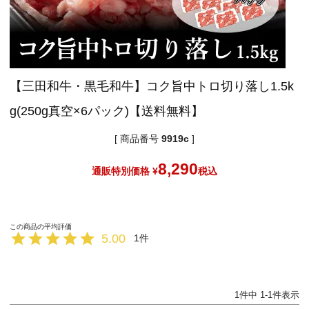
【三田和牛・黒毛和牛】コク旨中トロ切り落し1.5k
g(250g真空×6パック)【送料無料】
商品番号
9919c
8,290
通販特別価格
¥
税込
5.00
1
1
件中
1
-
1
件表示