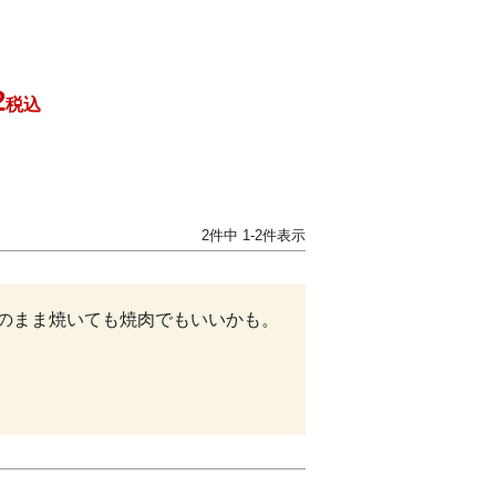
2
税込
2
件中
1
-
2
件表示
のまま焼いても焼肉でもいいかも。