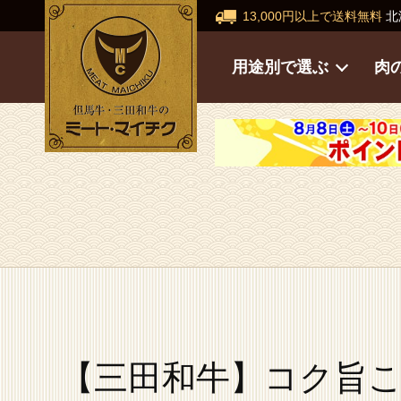
13,000円以上で送料無料
北
用途別で選ぶ
肉
【三田和牛】コク旨こ