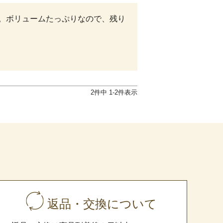
。ボリュームたっぷりなので、残り
2
件中
1
-
2
件表示
返品・交換について