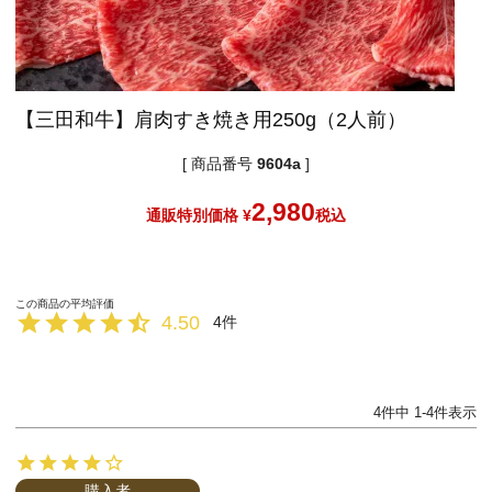
【三田和牛】肩肉すき焼き用250g（2人前）
商品番号
9604a
2,980
通販特別価格
¥
税込
4.50
4
4
件中
1
-
4
件表示
購入者