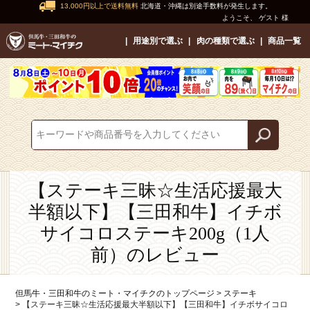
13,000円以上で送料無料
北海道・沖縄は別途手数料が発生します。
ようこそ、 ゲスト 様
用途別で選ぶ
肉の種類で選ぶ
商品一覧
【ステーキ三昧☆生活応援最大
半額以下】【三田和牛】イチボ
サイコロステーキ200g（1人
前）のレビュー
但馬牛・三田和牛のミート・マイチクのトップページ
ステーキ
【ステーキ三昧☆生活応援最大半額以下】【三田和牛】イチボサイコロ