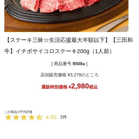
【ステーキ三昧☆生活応援最大半額以下】【三田和
牛】イチボサイコロステーキ200g（1人前）
商品番号
9508a
店頭販売価格
¥
3,278
のところ
2,980
通販特別価格
¥
税込
4.50
2