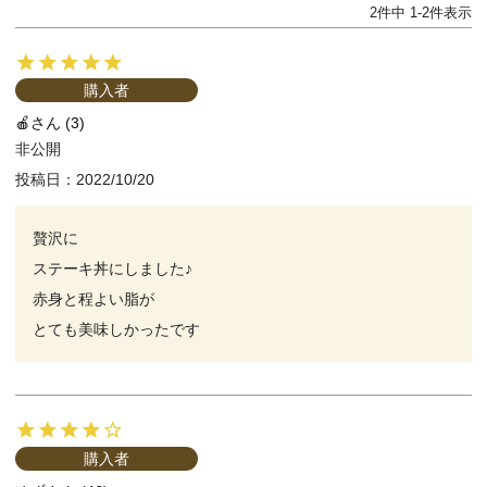
2
件中
1
-
2
件表示
購入者
🍎
3
非公開
投稿日
2022/10/20
贅沢に

ステーキ丼にしました♪

赤身と程よい脂が

購入者