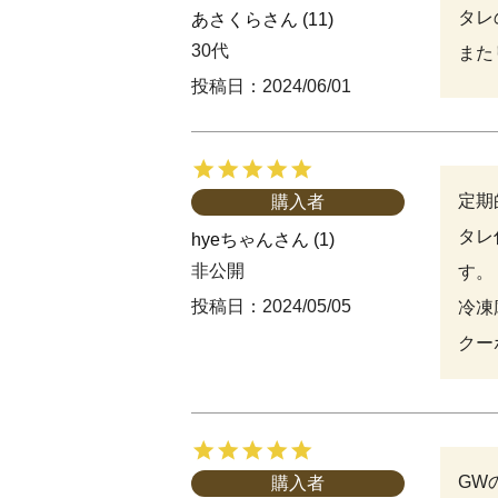
タレ
あさくら
11
30代
また
投稿日
2024/06/01
定期
購入者
タレ
hyeちゃん
1
非公開
す。

投稿日
2024/05/05
冷凍
クー
GW
購入者