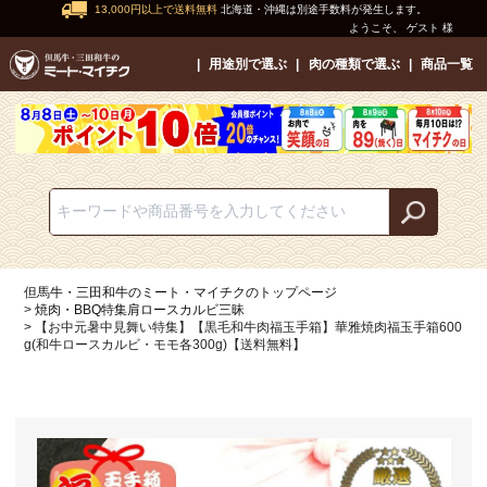
13,000円以上で送料無料
北海道・沖縄は別途手数料が発生します。
ようこそ、 ゲスト 様
用途別で選ぶ
肉の種類で選ぶ
商品一覧
但馬牛・三田和牛のミート・マイチクのトップページ
焼肉・BBQ特集肩ロースカルビ三昧
【お中元暑中見舞い特集】【黒毛和牛肉福玉手箱】華雅焼肉福玉手箱600
g(和牛ロースカルビ・モモ各300g)【送料無料】