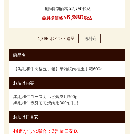
通販特別価格
¥
7,750
税込
6,980
会員様価格
¥
税込
1,395
ポイント進呈
送料込
商品名
【黒毛和牛肉福玉手箱】華雅焼肉福玉手箱600g
お届け内容
黒毛和牛ロースカルビ焼肉用300g
黒毛和牛赤身モモ焼肉用300g,牛脂
お届け日目安
指定なしの場合：3営業日発送