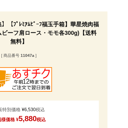
【ﾌﾟﾚﾐｱﾑﾋﾞｰﾌ福玉手箱】華星焼肉福
ムビーフ肩ロース・モモ各300g)【送料
無料】
商品番号
11047a
販特別価格
¥
6,530
税込
5,880
員様価格
¥
税込