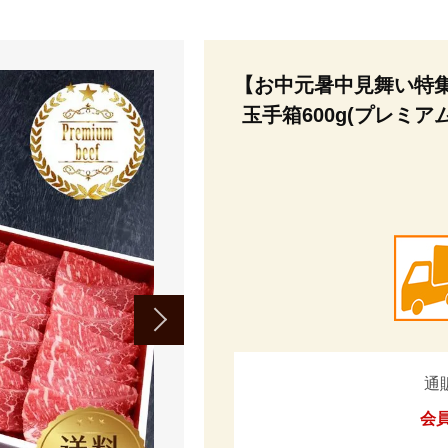
【お中元暑中見舞い特集】
玉手箱600g(プレミア
通
会