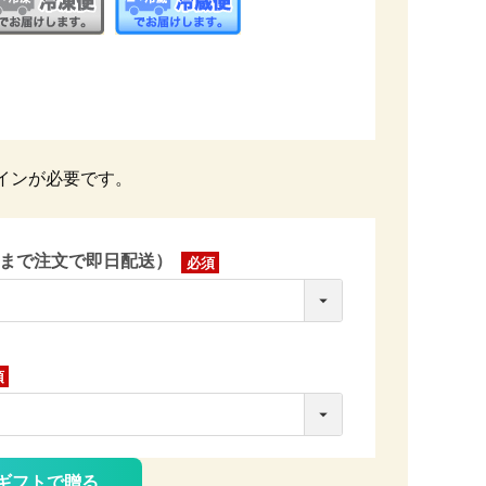
インが必要です。
時まで注文で即日配送）
(必
須)
ギフトで贈る