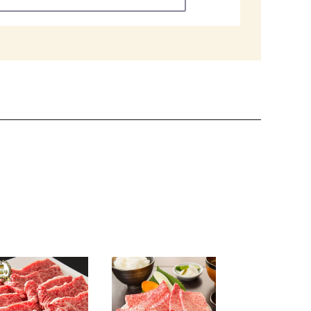
【自家製】【
１００％】ハ