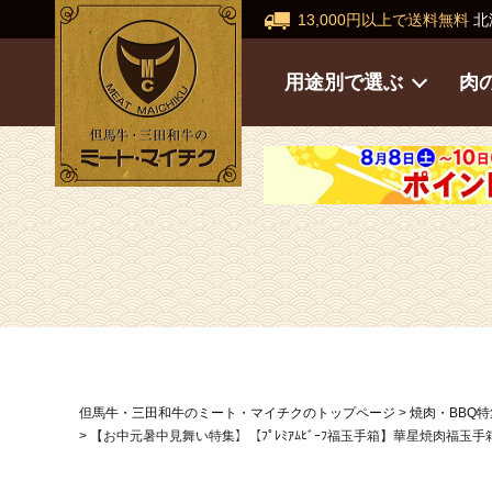
13,000円以上で送料無料
北
用途別で選ぶ
肉
但馬牛・三田和牛のミート・マイチクのトップページ
焼肉・BBQ
【お中元暑中見舞い特集】【ﾌﾟﾚﾐｱﾑﾋﾞｰﾌ福玉手箱】華星焼肉福玉手