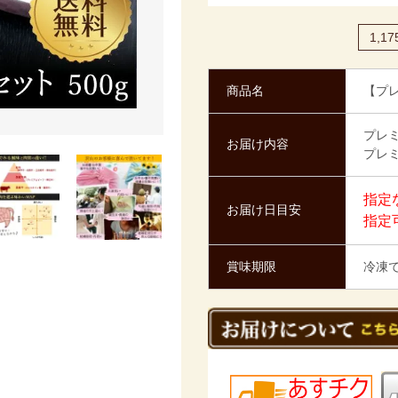
1,17
商品名
【プレ
プレミ
お届け内容
プレミ
指定
お届け日目安
指定
賞味期限
冷凍