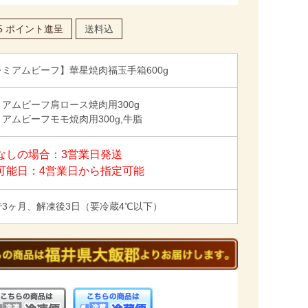
5
ポイント進呈
送料込
ミアムビーフ】華星焼肉福玉手箱600g
アムビーフ肩ロース焼肉用300g
アムビーフモモ焼肉用300g,牛脂
なしの場合：3営業日発送
可能日：4営業日から指定可能
で3ヶ月、解凍後3日（要冷蔵4℃以下）