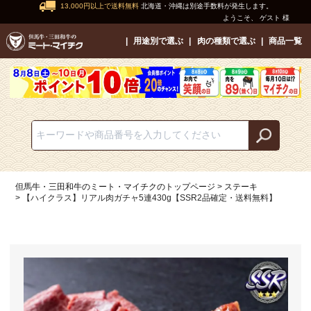
13,000円以上で送料無料
北海道・沖縄は別途手数料が発生します。
ようこそ、 ゲスト 様
用途別で選ぶ
肉の種類で選ぶ
商品一覧
但馬牛・三田和牛のミート・マイチクのトップページ
ステーキ
【ハイクラス】リアル肉ガチャ5連430g【SSR2品確定・送料無料】