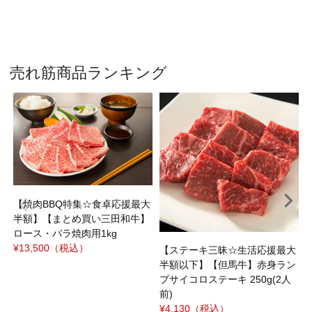
売れ筋商品ランキング
¥
【焼肉BBQ特集☆食卓応援最大
半額】【まとめ買い三田和牛】
ロース・バラ焼肉用1kg
¥13,500
（税込）
【ステーキ三昧☆生活応援最大
半額以下】【但馬牛】赤身ラン
プサイコロステーキ 250g(2人
前)
¥4,130
（税込）