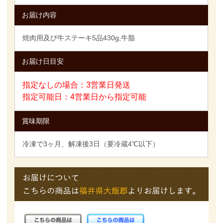
お届け内容
焼肉用及び牛ステーキ5品430g,牛脂
お届け日目安
指定なしの場合：3営業日発送
指定可能日：4営業日から指定可能
賞味期限
冷凍で3ヶ月、解凍後3日（要冷蔵4℃以下）