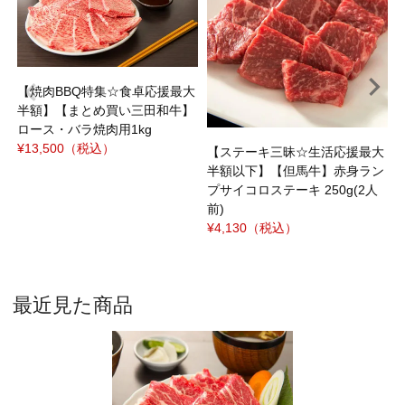
焼
ｼ
¥
【焼肉BBQ特集☆食卓応援最大
半額】【まとめ買い三田和牛】
ロース・バラ焼肉用1kg
¥13,500
（税込）
【ステーキ三昧☆生活応援最大
半額以下】【但馬牛】赤身ラン
プサイコロステーキ 250g(2人
前)
¥4,130
（税込）
最近見た商品