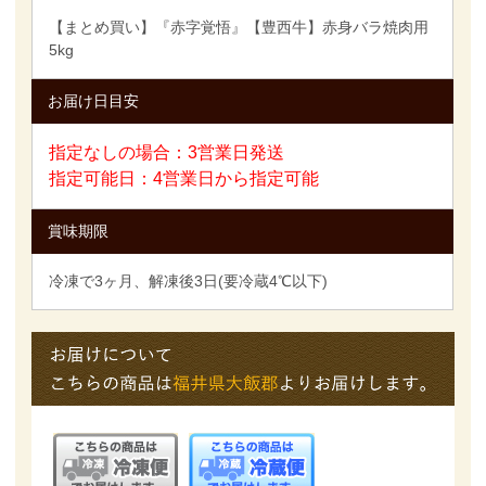
【まとめ買い】『赤字覚悟』【豊西牛】赤身バラ焼肉用
5kg
お届け日目安
指定なしの場合：3営業日発送
指定可能日：4営業日から指定可能
賞味期限
冷凍で3ヶ月、解凍後3日(要冷蔵4℃以下)