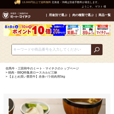
13,000円以上で送料無料
北海道・沖縄は別途手数料が発生します。
ようこそ、 ゲスト 様
用途別で選ぶ
肉の種類で選ぶ
商品一覧
但馬牛・三田和牛のミート・マイチクのトップページ
焼肉・BBQ特集肩ロースカルビ三昧
【まとめ買い豊西牛】赤身バラ焼肉用5kg