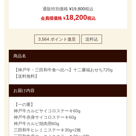
通販特別価格
¥
19,800
税込
18,200
会員様価格
¥
税込
3,564
ポイント進呈
送料込
商品名
【神戸牛・三田和牛食べ比べ】十二馨福おせち720g
【送料無料】
お届け内容
【一の重】
神戸牛カルビサイコロステーキ60g
神戸牛赤身サイコロステーキ60g
神戸牛カルビ焼肉用60g
三田和牛ヒレミニステーキ30g×2枚