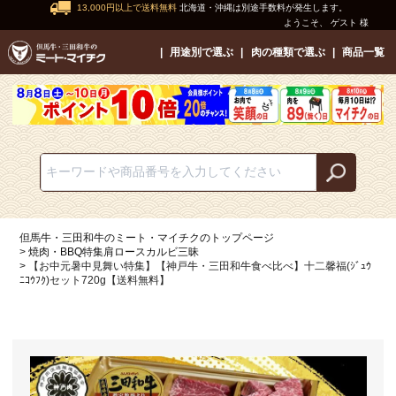
13,000円以上で送料無料
北海道・沖縄は別途手数料が発生します。
ようこそ、 ゲスト 様
用途別で選ぶ
肉の種類で選ぶ
商品一覧
但馬牛・三田和牛のミート・マイチクのトップページ
焼肉・BBQ特集肩ロースカルビ三昧
【お中元暑中見舞い特集】【神戸牛・三田和牛食べ比べ】十二馨福(ｼﾞｭｳ
ﾆｺｳﾌｸ)セット720g【送料無料】