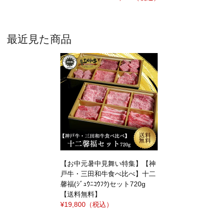
最近見た商品
【お中元暑中見舞い特集】【神
戸牛・三田和牛食べ比べ】十二
馨福(ｼﾞｭｳﾆｺｳﾌｸ)セット720g
【送料無料】
¥19,800
（税込）