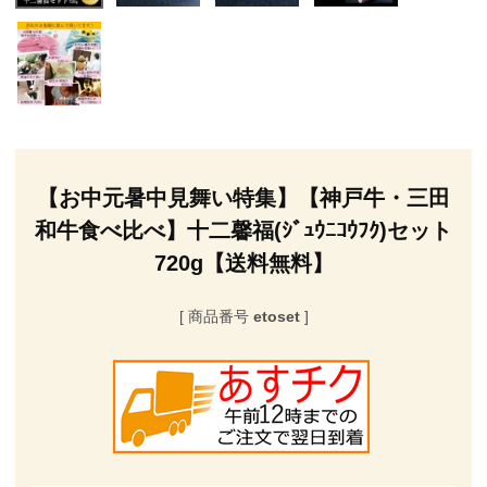
【お中元暑中見舞い特集】【神戸牛・三田
和牛食べ比べ】十二馨福(ｼﾞｭｳﾆｺｳﾌｸ)セット
720g【送料無料】
商品番号
etoset