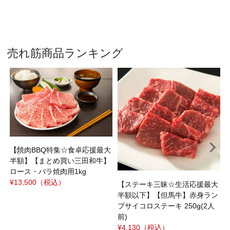
売れ筋商品ランキング
焼
ｼ
¥
【焼肉BBQ特集☆食卓応援最大
半額】【まとめ買い三田和牛】
ロース・バラ焼肉用1kg
¥13,500
（税込）
【ステーキ三昧☆生活応援最大
半額以下】【但馬牛】赤身ラン
プサイコロステーキ 250g(2人
前)
¥4,130
（税込）