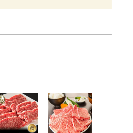
【自家製】【
１００％】ハ
グ 5個 750
バーグソース
¥4,980
（税込