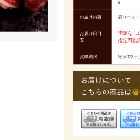
g
お届け内容
肩ロース・
指定なし
お届け日目
安
指定可能
賞味期限
冷凍で3ヶ