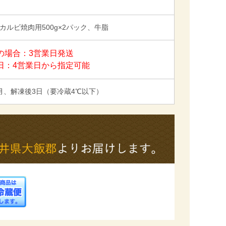
カルビ焼肉用500g×2パック、牛脂
の場合：3営業日発送
日：4営業日から指定可能
月、解凍後3日（要冷蔵4℃以下）