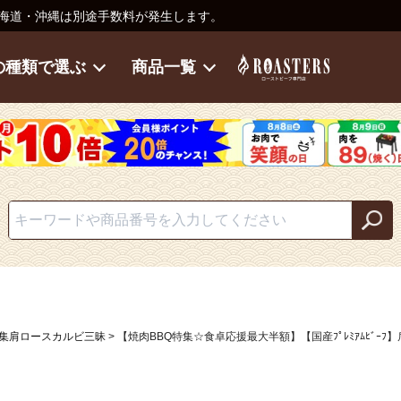
海道・沖縄は別途手数料が発生します。
の種類で選ぶ
商品一覧
特集肩ロースカルビ三昧
【焼肉BBQ特集☆食卓応援最大半額】【国産ﾌﾟﾚﾐｱﾑﾋﾞｰﾌ