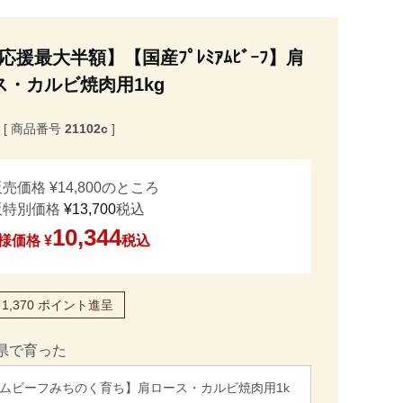
援最大半額】【国産ﾌﾟﾚﾐｱﾑﾋﾞｰﾌ】肩
ス・カルビ焼肉用1kg
商品番号
21102c
販売価格
¥
14,800
のところ
販特別価格
¥
13,700
税込
10,344
様価格
¥
税込
1,370
ポイント進呈
県で育った
ムビーフみちのく育ち】肩ロース・カルビ焼肉用1k