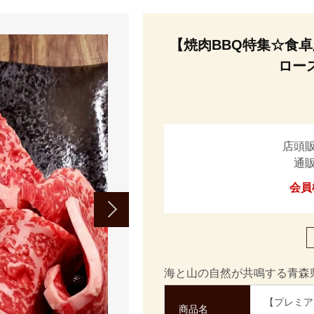
【焼肉BBQ特集☆食卓応
ロー
店頭
通
会員
海と山の自然が共鳴する青森
【プレミア
商品名