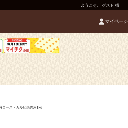
ようこそ、 ゲスト 様
マイページ
】肩ロース・カルビ焼肉用1kg