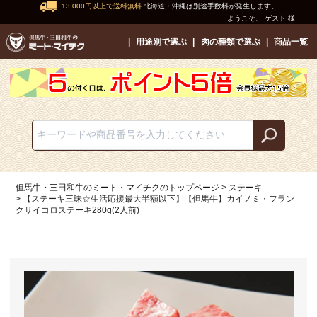
13,000円以上で送料無料
北海道・沖縄は別途手数料が発生します。
ようこそ、 ゲスト 様
用途別で選ぶ
肉の種類で選ぶ
商品一覧
但馬牛・三田和牛のミート・マイチクのトップページ
ステーキ
【ステーキ三昧☆生活応援最大半額以下】【但馬牛】カイノミ・フラン
クサイコロステーキ280g(2人前)