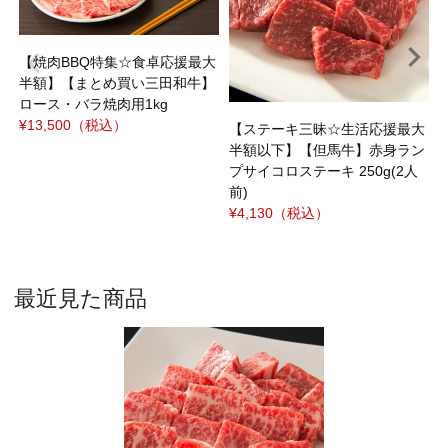
¥
【焼肉BBQ特集☆食卓応援最大
半額】【まとめ買い三田和牛】
ロース・バラ焼肉用1kg
¥13,500
（税込）
【ステーキ三昧☆生活応援最大
半額以下】【但馬牛】赤身ラン
プサイコロステーキ 250g(2人
前)
¥4,130
（税込）
最近見た商品