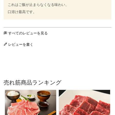
これはご飯が止まらなくなる味わい、

口溶け最高です。
すべてのレビューを見る
レビューを書く
売れ筋商品ランキング
焼
ｼ