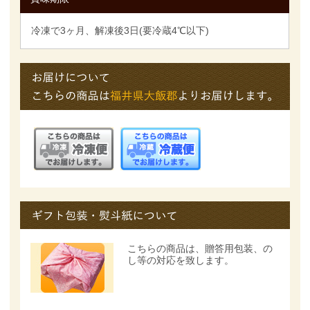
冷凍で3ヶ月、解凍後3日(要冷蔵4℃以下)
こちらの商品は、
贈答用包装、の
し等の対応を致します。