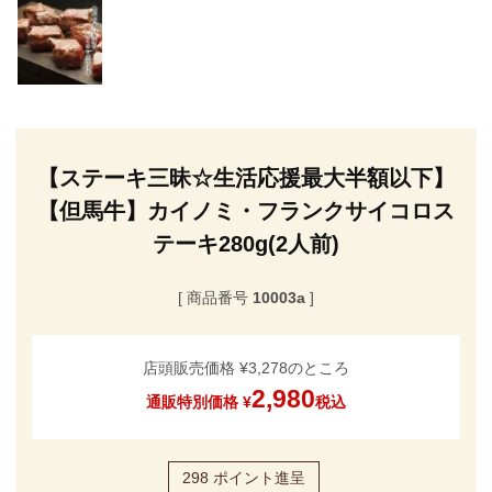
【ステーキ三昧☆生活応援最大半額以下】
【但馬牛】カイノミ・フランクサイコロス
テーキ280g(2人前)
商品番号
10003a
店頭販売価格
¥
3,278
のところ
2,980
通販特別価格
¥
税込
298
ポイント進呈