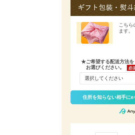
こちら
ます。
★ご希望する配送方法を
お選びください。
(必
須)
住所を知らない相手にe