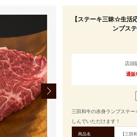
【ステーキ三昧☆生活
ンプステ
店頭
通販
三田和牛の赤身ランプステー
しんでいただけます！
商品名
【三田和