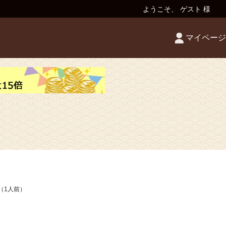
ようこそ、 ゲスト 様
マイページ
（1人前）