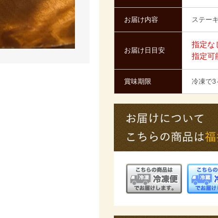
お届け内容
ステーキ
指定な
お届け日目安
指定可
賞味期限
冷凍で3