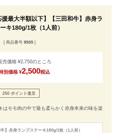
応援最大半額以下】【三田和牛】赤身ラ
ーキ180g/1枚（1人前）
商品番号
9505
販売価格
¥
2,750
のところ
2,500
特別価格
¥
税込
250
ポイント進呈
キはモモ肉の中で最も柔らかく赤身本来の味を楽
牛】赤身ランプステーキ180g/1枚（1人前）