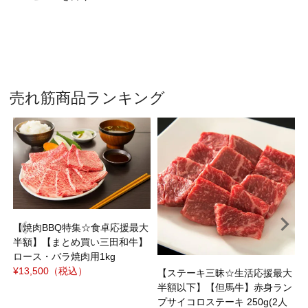
売れ筋商品ランキング
焼
ｼ
¥
【焼肉BBQ特集☆食卓応援最大
半額】【まとめ買い三田和牛】
ロース・バラ焼肉用1kg
¥13,500
（税込）
【ステーキ三昧☆生活応援最大
半額以下】【但馬牛】赤身ラン
プサイコロステーキ 250g(2人