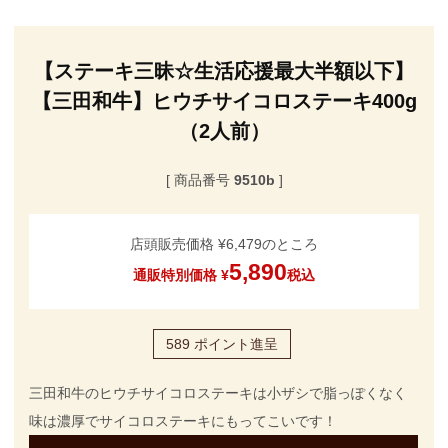
【ステーキ三昧☆生活応援最大半額以下】
【三田和牛】ヒウチサイコロステーキ400g
（2人前）
商品番号
9510b
店頭販売価格
¥
6,479
のところ
5,890
通販特別価格
¥
税込
589
ポイント進呈
三田和牛のヒウチサイコロステーキは小ザシで脂っぽくなく
味は濃厚でサイコロステーキにもってこいです！