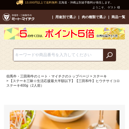
13,000円以上で送料無料
北海道・沖縄は別途手数料が発生します。
ようこそ、 ゲスト 様
用途別で選ぶ
肉の種類で選ぶ
商品一覧
但馬牛・三田和牛のミート・マイチクのトップページ
ステーキ
【ステーキ三昧☆生活応援最大半額以下】【三田和牛】ヒウチサイコロ
ステーキ400g（2人前）