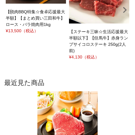
¥
【焼肉BBQ特集☆食卓応援最大
半額】【まとめ買い三田和牛】
ロース・バラ焼肉用1kg
¥13,500
（税込）
【ステーキ三昧☆生活応援最大
半額以下】【但馬牛】赤身ラン
プサイコロステーキ 250g(2人
前)
¥4,130
（税込）
最近見た商品