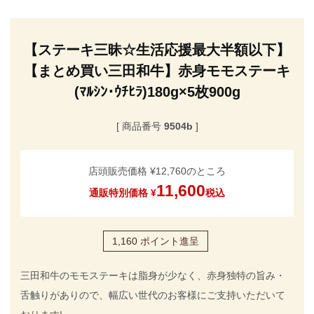
【ステーキ三昧☆生活応援最大半額以下】
【まとめ買い三田和牛】赤身モモステーキ
(ﾏﾙｼﾝ･ｳﾁﾋﾗ)180g×5枚900g
商品番号
9504b
店頭販売価格
¥
12,760
のところ
11,600
通販特別価格
¥
税込
1,160
ポイント進呈
三田和牛のモモステーキは脂身が少なく、赤身独特の旨み・
舌触りがありので、幅広い世代のお客様にご支持いただいて