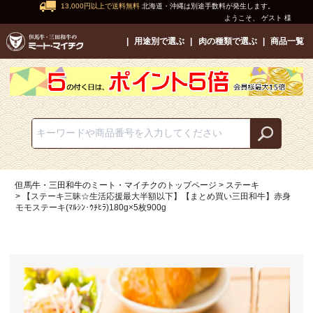
13,000円以上で送料無料
北海道・沖縄は別途手数料が発生します。
ようこそ、 ゲスト 様
用途別で選ぶ
肉の種類で選ぶ
商品一覧
但馬牛・三田和牛のミート・マイチクのトップページ
ステーキ
【ステーキ三昧☆生活応援最大半額以下】【まとめ買い三田和牛】赤身
モモステーキ(ﾏﾙｼﾝ･ｳﾁﾋﾗ)180g×5枚900g