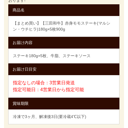
おります!
商品名
【まとめ買い】【三田和牛】赤身モモステーキ(マルシ
ン・ウチヒラ)180g×5枚900g
お届け内容
ステーキ180g×5枚、牛脂、ステーキソース
お届け日目安
指定なしの場合：3営業日発送
指定可能日：4営業日から指定可能
賞味期限
冷凍で3ヶ月、解凍後3日(要冷蔵4℃以下)