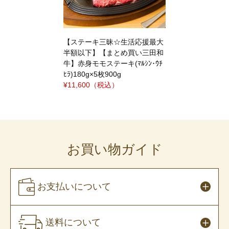
【ステーキ三昧☆生活応援最大
半額以下】【まとめ買い三田和
牛】赤身モモステーキ(ﾏﾙｼﾝ･ｳﾁ
ﾋﾗ)180g×5枚900g
¥11,600
（税込）
お買い物ガイド
お支払いについて
送料について