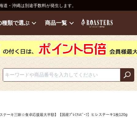
海道・沖縄は別途手数料が発生します。
の種類で選ぶ
商品一覧
ステーキ三昧☆食卓応援最大半額】【国産ﾌﾟﾚﾐｱﾑﾋﾞｰﾌ】ヒレステーキ1枚120g