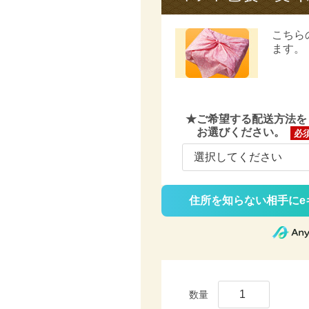
こちら
ます。
★ご希望する配送方法を
お選びください。
(必
須)
住所を知らない相手にe