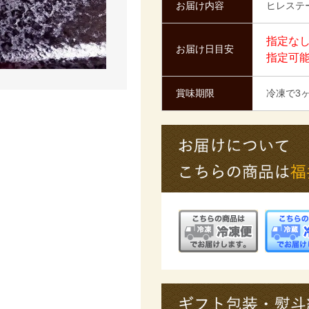
お届け内容
ヒレステー
指定なし
お届け日目安
指定可
賞味期限
冷凍で3