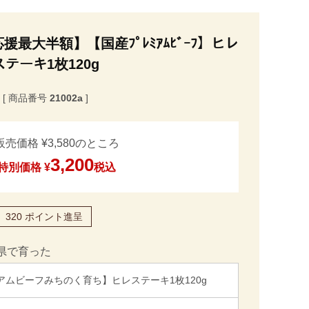
最大半額】【国産ﾌﾟﾚﾐｱﾑﾋﾞｰﾌ】ヒレ
ステーキ1枚120g
商品番号
21002a
販売価格
¥
3,580
のところ
3,200
特別価格
¥
税込
320
ポイント進呈
県で育った
アムビーフみちのく育ち】ヒレステーキ1枚120g