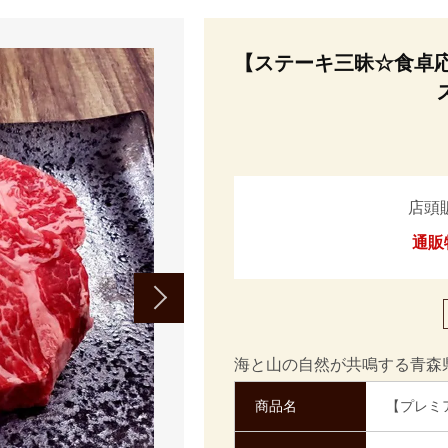
【ステーキ三昧☆食卓応援
店頭
通販
海と山の自然が共鳴する青森
商品名
【プレミ