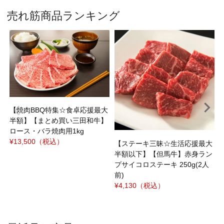
売れ筋商品ランキング
焼
ｼ
¥
【焼肉BBQ特集☆食卓応援最大
半額】【まとめ買い三田和牛】
ロース・バラ焼肉用1kg
¥13,500
（税込）
【ステーキ三昧☆生活応援最大
半額以下】【但馬牛】赤身ラン
プサイコロステーキ 250g(2人
前)
¥4,130
（税込）