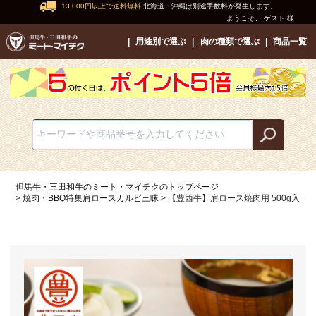
13,000円以上で送料無料
北海道・沖縄は別途手数料が発生します。
ようこそ、 ゲスト 様
用途別で選ぶ
肉の種類で選ぶ
商品一覧
但馬牛・三田和牛のミート・マイチクのトップページ
焼肉・BBQ特集肩ロースカルビ三昧
【豊西牛】肩ロース焼肉用 500g入