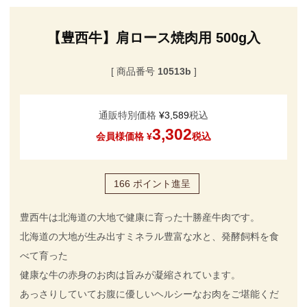
【豊西牛】肩ロース焼肉用 500g入
商品番号
10513b
通販特別価格
¥
3,589
税込
3,302
会員様価格
¥
税込
166
ポイント進呈
豊西牛は北海道の大地で健康に育った十勝産牛肉です。
北海道の大地が生み出すミネラル豊富な水と、発酵飼料を食
べて育った
健康な牛の赤身のお肉は旨みが凝縮されています。
あっさりしていてお腹に優しいヘルシーなお肉をご堪能くだ