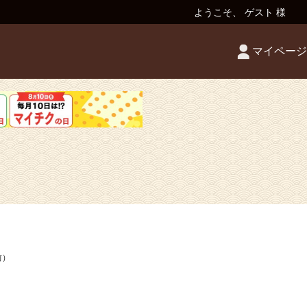
ようこそ、 ゲスト 様
マイページ
前）