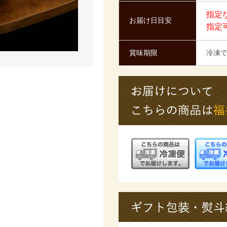
指定
お届け日目安
指定
賞味期限
冷凍で