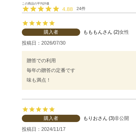
4.88
24
購入者
もももん
2
女性
投稿日
2026/07/30
贈答での利用

毎年の贈答の定番です

購入者
もりお
3
非公開
投稿日
2024/11/17