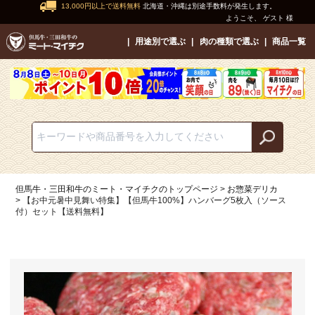
13,000円以上で送料無料
北海道・沖縄は別途手数料が発生します。
ようこそ、 ゲスト 様
用途別で選ぶ
肉の種類で選ぶ
商品一覧
但馬牛・三田和牛のミート・マイチクのトップページ
お惣菜デリカ
【お中元暑中見舞い特集】【但馬牛100%】ハンバーグ5枚入（ソース
付）セット【送料無料】