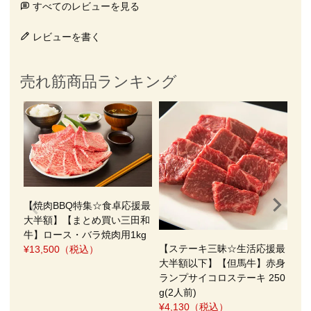
すべてのレビューを見る
レビューを書く
売れ筋商品ランキング
【
和
料
¥8,
【焼肉BBQ特集☆食卓応援最
大半額】【まとめ買い三田和
牛】ロース・バラ焼肉用1kg
【ステーキ三昧☆生活応援最
¥13,500
（税込）
大半額以下】【但馬牛】赤身
ランプサイコロステーキ 250
g(2人前)
¥4,130
（税込）