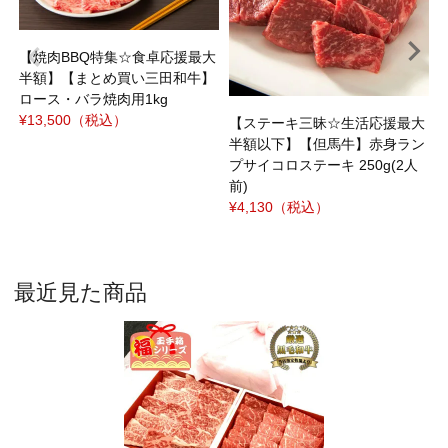
¥
【焼肉BBQ特集☆食卓応援最大
半額】【まとめ買い三田和牛】
ロース・バラ焼肉用1kg
¥13,500
（税込）
【ステーキ三昧☆生活応援最大
半額以下】【但馬牛】赤身ラン
プサイコロステーキ 250g(2人
前)
¥4,130
（税込）
最近見た商品