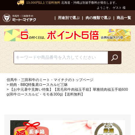
13,000円以上で送料無料
北海道・沖縄は別途手数料が発生します。
ようこそ、 ゲスト 様
用途別で選ぶ
肉の種類で選ぶ
商品一覧
但馬牛・三田和牛のミート・マイチクのトップページ
焼肉・BBQ特集肩ロースカルビ三昧
【お中元暑中見舞い特集】【黒毛和牛肉福玉手箱】華雅焼肉福玉手箱600
g(和牛ロースカルビ・モモ各300g)【送料無料】