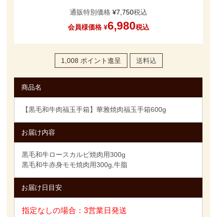
通販特別価格
¥
7,750
税込
6,980
会員様価格
¥
税込
1,008
ポイント進呈
送料込
商品名
【黒毛和牛肉福玉手箱】華雅焼肉福玉手箱600g
お届け内容
黒毛和牛ロースカルビ焼肉用300g
黒毛和牛赤身モモ焼肉用300g,牛脂
お届け日目安
指定なしの場合：3営業日発送