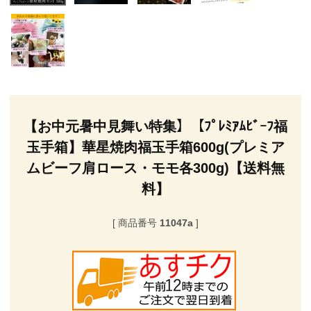
【お中元暑中見舞い特集】【ﾌﾟﾚﾐｱﾑﾋﾞｰﾌ福
玉手箱】華星焼肉福玉手箱600g(プレミア
ムビーフ肩ロース・モモ各300g)【送料無
料】
商品番号
11047a