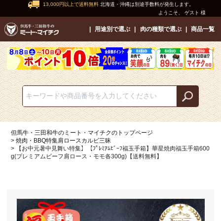
13,000円以上で送料無料
北海道・沖縄は別途手数料が発生します。
ようこそ、 ゲスト 様
用途別で選ぶ
肉の種類で選ぶ
商品一覧
但馬牛・三田和牛のミート・マイチクのトップページ
焼肉・BBQ特集肩ロースカルビ三昧
【お中元暑中見舞い特集】【ﾌﾟﾚﾐｱﾑﾋﾞｰﾌ福玉手箱】華星焼肉福玉手箱600
g(プレミアムビーフ肩ロース・モモ各300g)【送料無料】