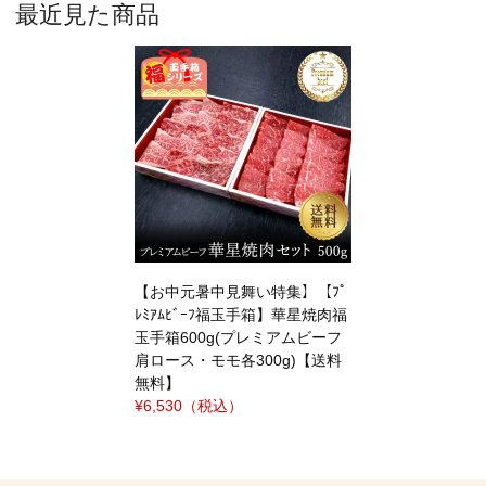
最近見た商品
【お中元暑中見舞い特集】【ﾌﾟ
ﾚﾐｱﾑﾋﾞｰﾌ福玉手箱】華星焼肉福
玉手箱600g(プレミアムビーフ
肩ロース・モモ各300g)【送料
無料】
¥6,530
（税込）