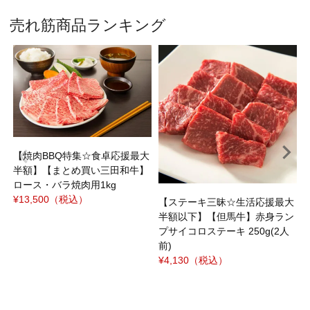
売れ筋商品ランキング
焼
ｼ
¥
【焼肉BBQ特集☆食卓応援最大
半額】【まとめ買い三田和牛】
ロース・バラ焼肉用1kg
¥13,500
（税込）
【ステーキ三昧☆生活応援最大
半額以下】【但馬牛】赤身ラン
プサイコロステーキ 250g(2人
前)
¥4,130
（税込）