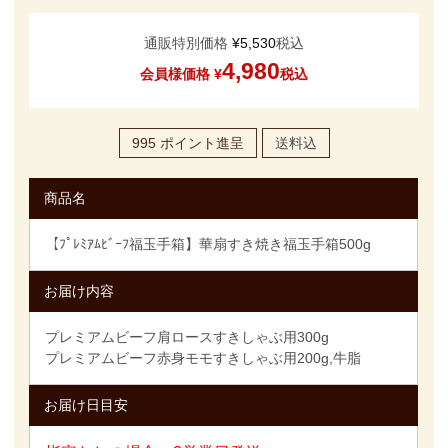
通販特別価格
¥
5,530
税込
4,980
会員様価格
¥
税込
995
ポイント進呈
送料込
商品名
【ﾌﾟﾚﾐｱﾑﾋﾞｰﾌ福玉手箱】華扇すき焼き福玉手箱500g
お届け内容
プレミアムビーフ肩ロースすきしゃぶ用300g
プレミアムビーフ赤身モモすきしゃぶ用200g,牛脂
お届け日目安