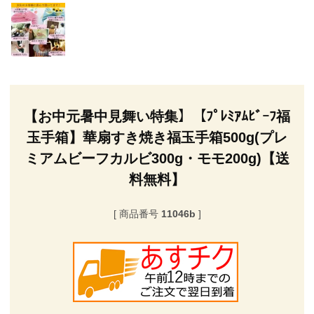
【お中元暑中見舞い特集】【ﾌﾟﾚﾐｱﾑﾋﾞｰﾌ福
玉手箱】華扇すき焼き福玉手箱500g(プレ
ミアムビーフカルビ300g・モモ200g)【送
料無料】
商品番号
11046b