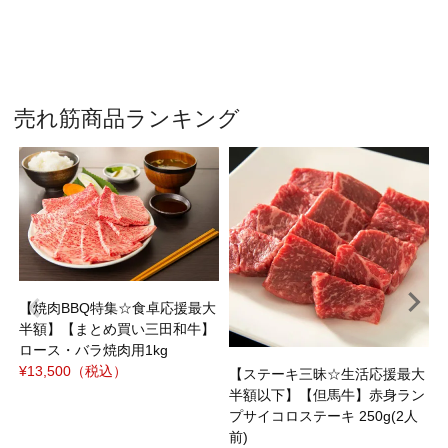
売れ筋商品ランキング
¥
【焼肉BBQ特集☆食卓応援最大
半額】【まとめ買い三田和牛】
ロース・バラ焼肉用1kg
¥13,500
（税込）
【ステーキ三昧☆生活応援最大
半額以下】【但馬牛】赤身ラン
プサイコロステーキ 250g(2人
前)