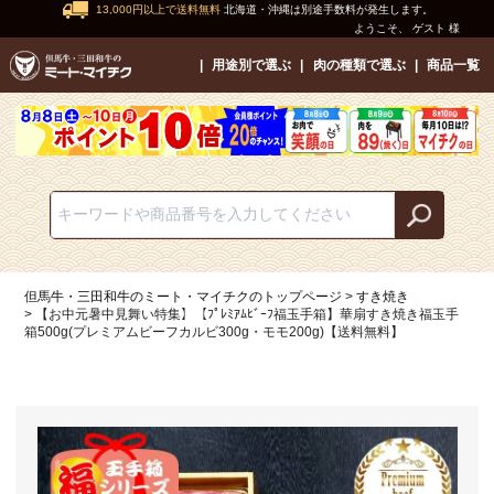
13,000円以上で送料無料
北海道・沖縄は別途手数料が発生します。
ようこそ、 ゲスト 様
用途別で選ぶ
肉の種類で選ぶ
商品一覧
但馬牛・三田和牛のミート・マイチクのトップページ
すき焼き
【お中元暑中見舞い特集】【ﾌﾟﾚﾐｱﾑﾋﾞｰﾌ福玉手箱】華扇すき焼き福玉手
箱500g(プレミアムビーフカルビ300g・モモ200g)【送料無料】