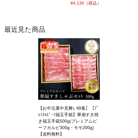
¥4,130
（税込）
最近見た商品
【お中元暑中見舞い特集】【ﾌﾟ
ﾚﾐｱﾑﾋﾞｰﾌ福玉手箱】華扇すき焼
き福玉手箱500g(プレミアムビ
ーフカルビ300g・モモ200g)
【送料無料】