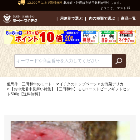
13,000円以上で送料無料
北海道・沖縄は別途手数料が発生します。
ようこそ、 ゲスト 様
用途別で選ぶ
肉の種類で選ぶ
商品一覧
但馬牛・三田和牛のミート・マイチクのトップページ
お惣菜デリカ
【お中元暑中見舞い特集】【三田和牛】モモローストビーフギフトセッ
ト500g【送料無料】