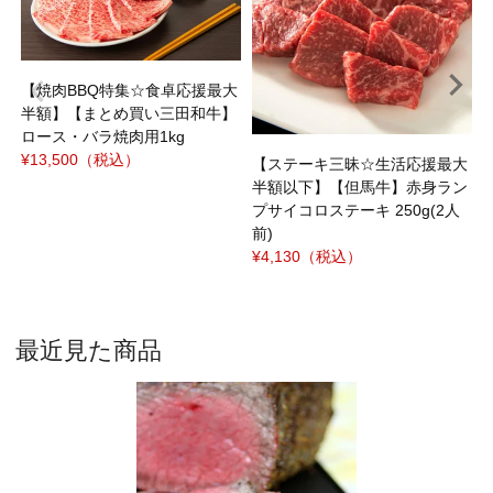
ｼ
¥
【焼肉BBQ特集☆食卓応援最大
半額】【まとめ買い三田和牛】
ロース・バラ焼肉用1kg
¥13,500
（税込）
【ステーキ三昧☆生活応援最大
半額以下】【但馬牛】赤身ラン
プサイコロステーキ 250g(2人
前)
¥4,130
（税込）
最近見た商品