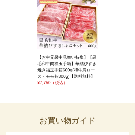
【お中元暑中見舞い特集】【黒
毛和牛肉福玉手箱】華結びすき
焼き福玉手箱600g(和牛肩ロー
ス・モモ各300g)【送料無料】
¥7,750
（税込）
お買い物ガイド