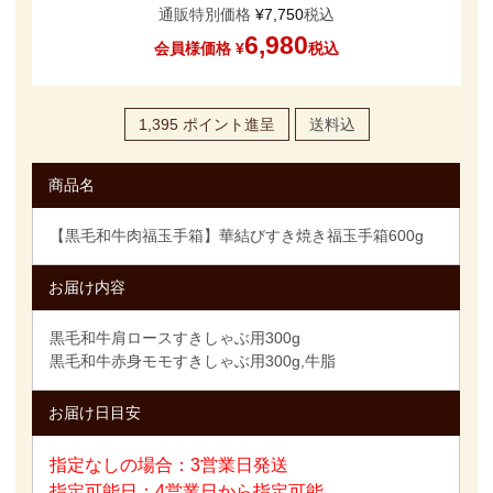
通販特別価格
¥
7,750
税込
6,980
会員様価格
¥
税込
1,395
ポイント進呈
送料込
商品名
【黒毛和牛肉福玉手箱】華結びすき焼き福玉手箱600g
お届け内容
黒毛和牛肩ロースすきしゃぶ用300g
黒毛和牛赤身モモすきしゃぶ用300g,牛脂
お届け日目安
指定なしの場合：3営業日発送
指定可能日：4営業日から指定可能