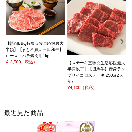
焼
ｼ
¥
【焼肉BBQ特集☆食卓応援最大
半額】【まとめ買い三田和牛】
ロース・バラ焼肉用1kg
¥13,500
（税込）
【ステーキ三昧☆生活応援最大
半額以下】【但馬牛】赤身ラン
プサイコロステーキ 250g(2人
前)
¥4,130
（税込）
最近見た商品