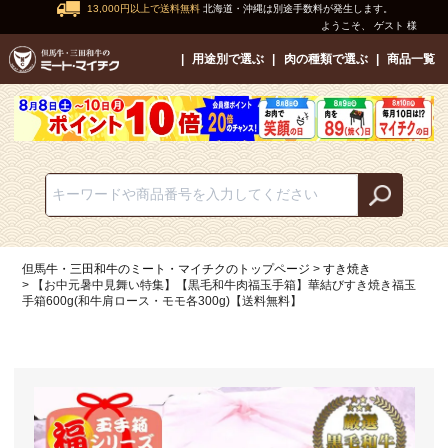
13,000円以上で送料無料
北海道・沖縄は別途手数料が発生します。
ようこそ、 ゲスト 様
用途別で選ぶ
肉の種類で選ぶ
商品一覧
但馬牛・三田和牛のミート・マイチクのトップページ
すき焼き
【お中元暑中見舞い特集】【黒毛和牛肉福玉手箱】華結びすき焼き福玉
手箱600g(和牛肩ロース・モモ各300g)【送料無料】