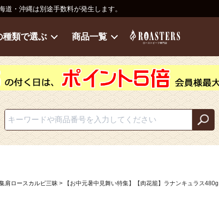
海道・沖縄は別途手数料が発生します。
の種類で選ぶ
商品一覧
特集肩ロースカルビ三昧
【お中元暑中見舞い特集】【肉花籠】ラナンキュラス480