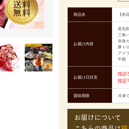
商品名
【肉花
黒毛
三角バ
赤身カ
お届け内容
豚トロ
アメリ
牛脂
指定
お届け日目安
指定
賞味期限
冷凍