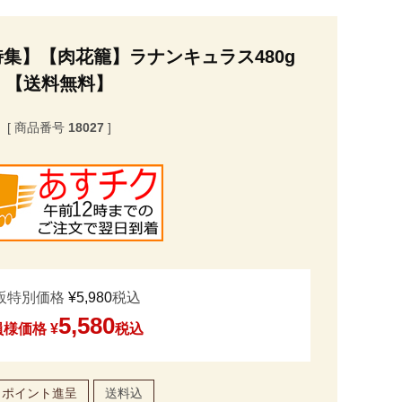
集】【肉花籠】ラナンキュラス480g
【送料無料】
商品番号
18027
販特別価格
¥
5,980
税込
5,580
員様価格
¥
税込
ポイント進呈
送料込