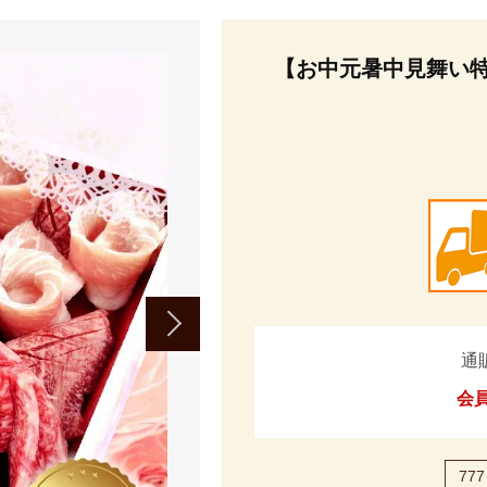
【お中元暑中見舞い特
通
会
777