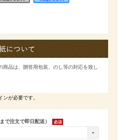
の商品は、
贈答用包装、のし等の対応を致し
インが必要です。
時まで注文で即日配送）
(必
須)