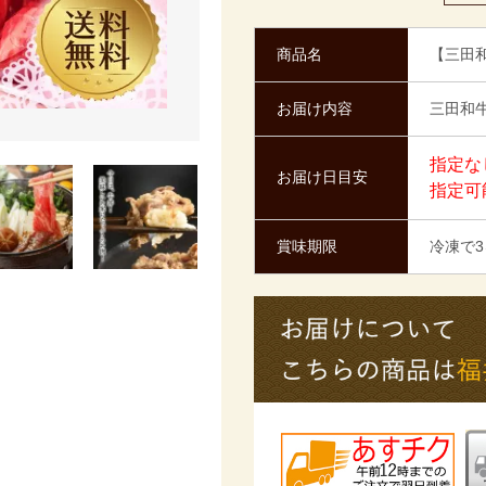
商品名
【三田
お届け内容
三田和牛
指定な
お届け日目安
指定可
賞味期限
冷凍で