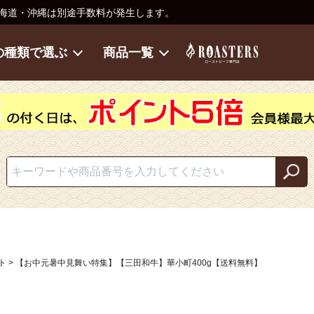
海道・沖縄は別途手数料が発生します。
の種類で選ぶ
商品一覧
ト
【お中元暑中見舞い特集】【三田和牛】華小町400g【送料無料】