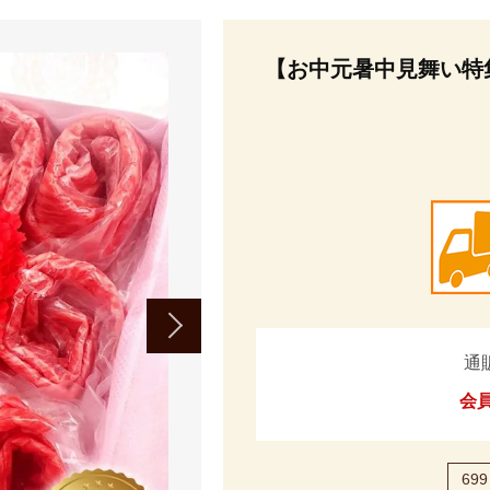
【お中元暑中見舞い特
通
会
699