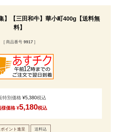
集】【三田和牛】華小町400g【送料無
料】
商品番号
9917
販特別価格
¥
5,380
税込
5,180
員様価格
¥
税込
ポイント進呈
送料込