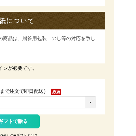
の商品は、
贈答用包装、のし等の対応を致し
インが必要です。
時まで注文で即日配送）
(必
須)
ギフトで贈る
のeギフトとは？