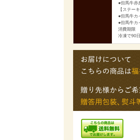
●但馬牛赤
【ステーキ
●但馬牛カ
●但馬牛カ
消費期限
冷凍で90