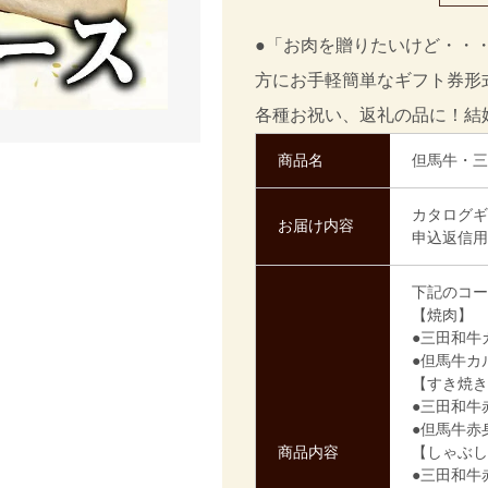
●「お肉を贈りたいけど・・
方にお手軽簡単なギフト券形
各種お祝い、返礼の品に！結
商品名
但馬牛・三
カタログギ
お届け内容
申込返信用
下記のコー
【焼肉】
●三田和牛
●但馬牛カ
【すき焼き
●三田和牛
●但馬牛赤
商品内容
【しゃぶし
●三田和牛