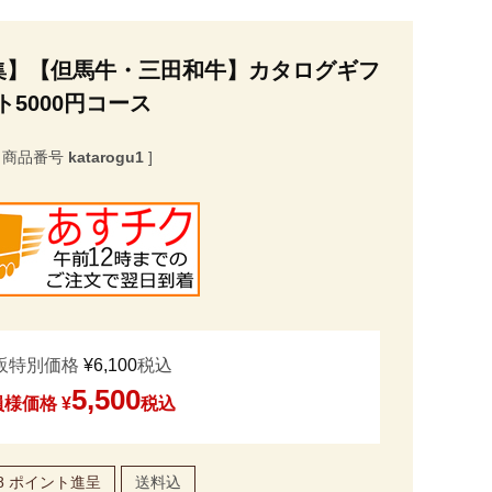
集】【但馬牛・三田和牛】カタログギフ
ト5000円コース
商品番号
katarogu1
販特別価格
¥
6,100
税込
5,500
員様価格
¥
税込
8
ポイント進呈
送料込