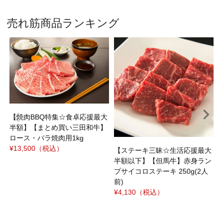
売れ筋商品ランキング
焼
ｼ
¥
【焼肉BBQ特集☆食卓応援最大
半額】【まとめ買い三田和牛】
ロース・バラ焼肉用1kg
¥13,500
（税込）
【ステーキ三昧☆生活応援最大
半額以下】【但馬牛】赤身ラン
プサイコロステーキ 250g(2人
前)
¥4,130
（税込）