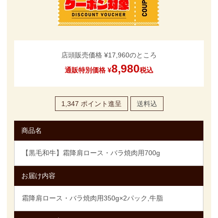
店頭販売価格
¥
17,960
のところ
8,980
通販特別価格
¥
税込
1,347
ポイント進呈
送料込
商品名
【黒毛和牛】霜降肩ロース・バラ焼肉用700g
お届け内容
霜降肩ロース・バラ焼肉用350g×2パック,牛脂