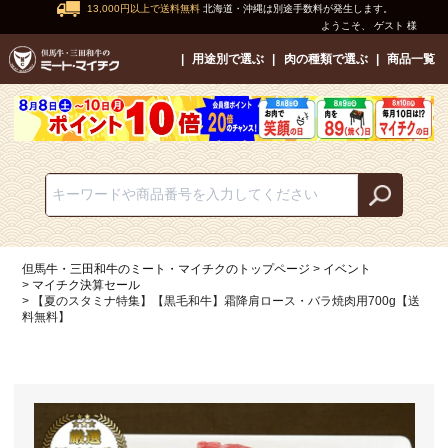
13,000円以上で送料無料
北海道・沖縄は別途手数料が発生します。
ようこそ、 ゲスト 様
用途別で選ぶ
肉の種類で選ぶ
商品一覧
但馬牛・三田和牛のミート・マイチクのトップページ
イベント
マイチク決算セール
【夏のスタミナ特集】【黒毛和牛】霜降肩ロース・バラ焼肉用700g【送
料無料】