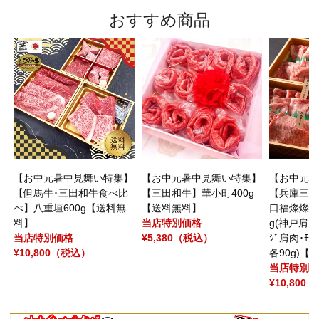
おすすめ商品
援
【お中元暑中見舞い特集】
【お中元暑中見舞い特集】
【お中元暑
赤
【但馬牛･三田和牛食べ比
【三田和牛】華小町400g
【兵庫三大
人
べ】八重垣600g【送料無
【送料無料】
口福燦燦す
料】
当店特別価格
g(神戸肩ﾛｰｽ
当店特別価格
¥5,380
（税込）
ｼﾞ肩肉･ﾓﾓ/
¥10,800
（税込）
各90g)【
当店特別価
¥10,800
（