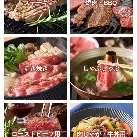
ステーキ
焼肉・BBQ
すき焼き
しゃぶしゃぶ
ローストビーフ用
肉じゃが・牛丼用