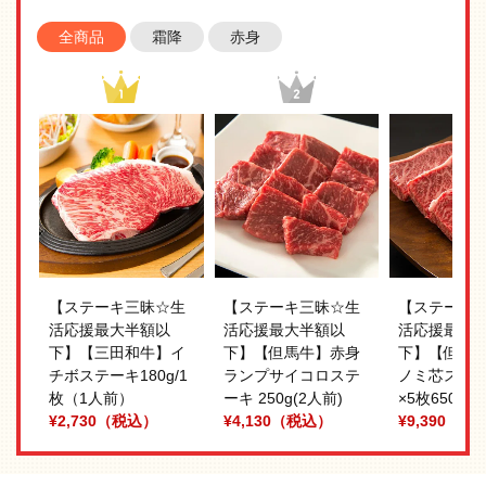
全商品
霜降
赤身
【ステーキ三昧☆生
【ステーキ三昧☆生
【ステーキ
活応援最大半額以
活応援最大半額以
活応援最大
下】【三田和牛】イ
下】【但馬牛】赤身
下】【但馬
チボステーキ180g/1
ランプサイコロステ
ノミ芯ステーキ
枚（1人前）
ーキ 250g(2人前)
×5枚650g(
¥2,730
（税込）
¥4,130
（税込）
¥9,390
（税