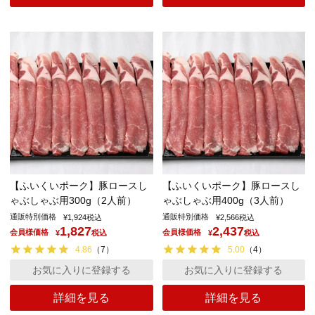
【ふいくいポーク】豚ロースし
【ふいくいポーク】豚ロースし
ゃぶしゃぶ用300g（2人前）
ゃぶしゃぶ用400g（3人前）
通販特別価格
通販特別価格
¥
1,924
税込
¥
2,566
税込
1,827
2,437
会員様価格
会員様価格
¥
税込
¥
税込
4.86
（
7
）
5.00
（
4
）
お気に入りに登録する
お気に入りに登録する
詳細を見る
詳細を見る