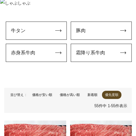
牛タン
豚肉
赤身系牛肉
霜降り系牛肉
並び替え
価格が安い順
価格が高い順
新着順
優先度順
55
件中
1
-
55
件表示