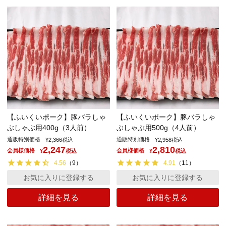
【ふいくいポーク】豚バラしゃ
【ふいくいポーク】豚バラしゃ
ぶしゃぶ用400g（3人前）
ぶしゃぶ用500g（4人前）
通販特別価格
通販特別価格
¥
2,366
税込
¥
2,958
税込
2,247
2,810
会員様価格
会員様価格
¥
税込
¥
税込
4.56
（
9
）
4.91
（
11
）
お気に入りに登録する
お気に入りに登録する
詳細を見る
詳細を見る