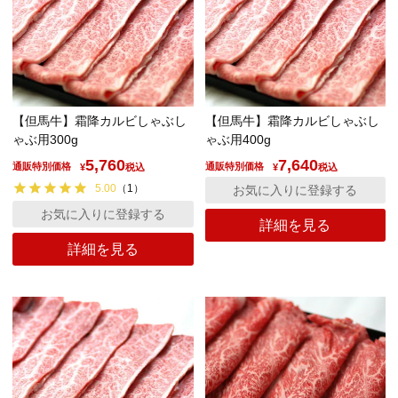
【但馬牛】霜降カルビしゃぶし
【但馬牛】霜降カルビしゃぶし
ゃぶ用300g
ゃぶ用400g
5,760
7,640
通販特別価格
通販特別価格
¥
税込
¥
税込
5.00
（
1
）
お気に入りに登録する
お気に入りに登録する
詳細を見る
詳細を見る