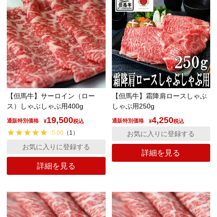
【但馬牛】サーロイン（ロー
【但馬牛】霜降肩ロースしゃぶ
ス）しゃぶしゃぶ用400g
しゃぶ用250g
19,500
4,250
通販特別価格
通販特別価格
¥
税込
¥
税込
5.00
（
1
）
お気に入りに登録する
お気に入りに登録する
詳細を見る
詳細を見る