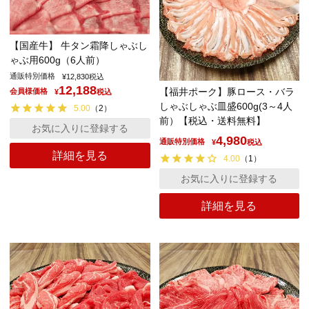
【国産牛】 牛タン霜降しゃぶし
ゃぶ用600g（6人前）
通販特別価格
¥
12,830
税込
12,188
【福井ポーク】豚ロース・バラ
会員様価格
¥
税込
しゃぶしゃぶ皿盛600g(3～4人
5.00
（
2
）
前）【税込・送料無料】
お気に入りに登録する
4,980
通販特別価格
¥
税込
詳細を見る
4.00
（
1
）
お気に入りに登録する
詳細を見る