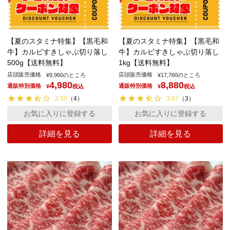
【夏のスタミナ特集】【黒毛和
【夏のスタミナ特集】【黒毛和
牛】カルビすきしゃぶ切り落し
牛】カルビすきしゃぶ切り落し
500g【送料無料】
1kg【送料無料】
店頭販売価格
店頭販売価格
¥
9,960
のところ
¥
17,760
のところ
4,980
8,880
通販特別価格
通販特別価格
¥
税込
¥
税込
3.50
（
4
）
3.67
（
3
）
お気に入りに登録する
お気に入りに登録する
詳細を見る
詳細を見る