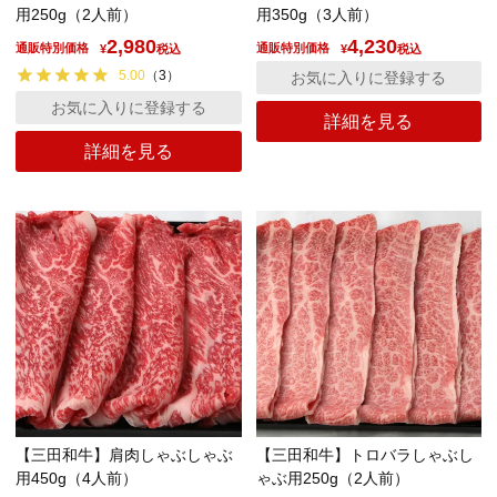
用250g（2人前）
用350g（3人前）
2,980
4,230
通販特別価格
通販特別価格
¥
税込
¥
税込
5.00
（
3
）
お気に入りに登録する
お気に入りに登録する
詳細を見る
詳細を見る
【三田和牛】肩肉しゃぶしゃぶ
【三田和牛】トロバラしゃぶし
用450g（4人前）
ゃぶ用250g（2人前）