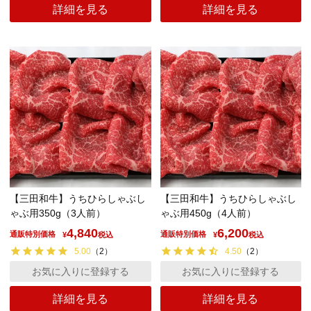
詳細を見る
詳細を見る
【三田和牛】うちひらしゃぶし
【三田和牛】うちひらしゃぶし
ゃぶ用350g（3人前）
ゃぶ用450g（4人前）
4,840
6,200
通販特別価格
通販特別価格
¥
税込
¥
税込
5.00
（
2
）
4.50
（
2
）
お気に入りに登録する
お気に入りに登録する
詳細を見る
詳細を見る