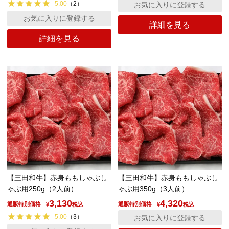
5.00
（
2
）
お気に入りに登録する
お気に入りに登録する
詳細を見る
詳細を見る
【三田和牛】赤身ももしゃぶし
【三田和牛】赤身ももしゃぶし
ゃぶ用250g（2人前）
ゃぶ用350g（3人前）
3,130
4,320
通販特別価格
通販特別価格
¥
税込
¥
税込
5.00
（
3
）
お気に入りに登録する