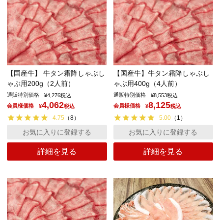
【国産牛】 牛タン霜降しゃぶし
【国産牛】牛タン霜降しゃぶし
ゃぶ用200g（2人前）
ゃぶ用400g（4人前）
通販特別価格
通販特別価格
¥
4,276
税込
¥
8,553
税込
4,062
8,125
会員様価格
会員様価格
¥
税込
¥
税込
4.75
（
8
）
5.00
（
1
）
お気に入りに登録する
お気に入りに登録する
詳細を見る
詳細を見る