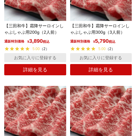
【三田和牛】霜降サーロインし
【三田和牛】霜降サーロインし
ゃぶしゃぶ用200g（2人前）
ゃぶしゃぶ用300g（3人前）
3,890
5,790
通販特別価格
通販特別価格
¥
税込
¥
税込
5.00
（
2
）
5.00
（
2
）
お気に入りに登録する
お気に入りに登録する
詳細を見る
詳細を見る