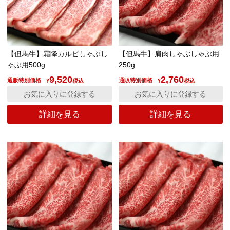
【但馬牛】霜降カルビしゃぶし
【但馬牛】肩肉しゃぶしゃぶ用
ゃぶ用500g
250g
9,520
2,760
通販特別価格
通販特別価格
¥
税込
¥
税込
お気に入りに登録する
お気に入りに登録する
詳細を見る
詳細を見る