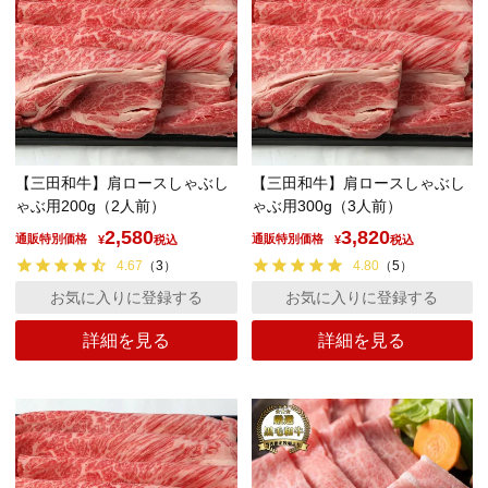
【三田和牛】肩ロースしゃぶし
【三田和牛】肩ロースしゃぶし
ゃぶ用200g（2人前）
ゃぶ用300g（3人前）
2,580
3,820
通販特別価格
通販特別価格
¥
税込
¥
税込
4.67
（
3
）
4.80
（
5
）
お気に入りに登録する
お気に入りに登録する
詳細を見る
詳細を見る