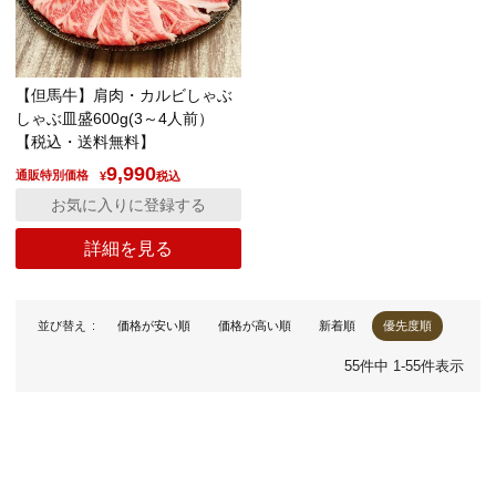
【但馬牛】肩肉・カルビしゃぶ
しゃぶ皿盛600g(3～4人前）
【税込・送料無料】
9,990
通販特別価格
¥
税込
お気に入りに登録する
詳細を見る
並び替え
価格が安い順
価格が高い順
新着順
優先度順
55
件中
1
-
55
件表示