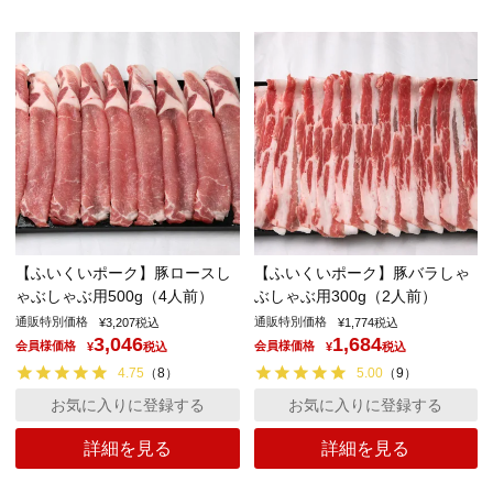
【ふいくいポーク】豚ロースし
【ふいくいポーク】豚バラしゃ
ゃぶしゃぶ用500g（4人前）
ぶしゃぶ用300g（2人前）
通販特別価格
通販特別価格
¥
3,207
税込
¥
1,774
税込
3,046
1,684
会員様価格
会員様価格
¥
税込
¥
税込
4.75
（
8
）
5.00
（
9
）
お気に入りに登録する
お気に入りに登録する
詳細を見る
詳細を見る