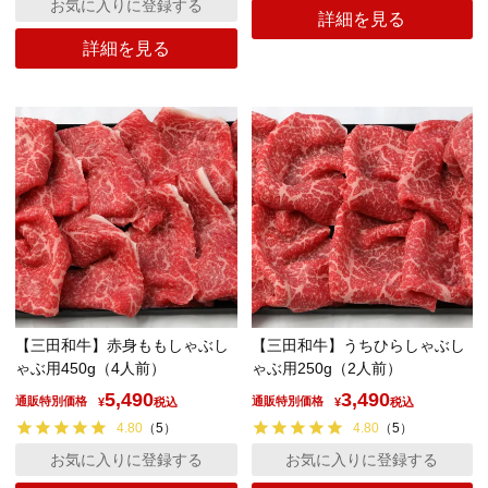
お気に入りに登録する
詳細を見る
詳細を見る
【三田和牛】赤身ももしゃぶし
【三田和牛】うちひらしゃぶし
ゃぶ用450g（4人前）
ゃぶ用250g（2人前）
5,490
3,490
通販特別価格
通販特別価格
¥
税込
¥
税込
4.80
（
5
）
4.80
（
5
）
お気に入りに登録する
お気に入りに登録する