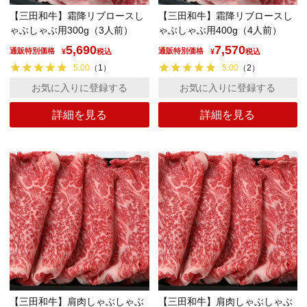
【三田和牛】霜降リブロースし
【三田和牛】霜降リブロースし
ゃぶしゃぶ用300g（3人前）
ゃぶしゃぶ用400g（4人前）
5,690
7,570
通販特別価格
通販特別価格
¥
税込
¥
税込
5.00
（
1
）
5.00
（
2
）
お気に入りに登録する
お気に入りに登録する
詳細を見る
詳細を見る
【三田和牛】肩肉しゃぶしゃぶ
【三田和牛】肩肉しゃぶしゃぶ