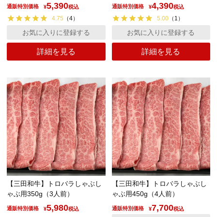
5,390
4,390
通販特別価格
通販特別価格
¥
税込
¥
税込
4.75
（
4
）
5.00
（
1
）
お気に入りに登録する
お気に入りに登録する
詳細を見る
詳細を見る
【三田和牛】トロバラしゃぶし
【三田和牛】トロバラしゃぶし
ゃぶ用350g（3人前）
ゃぶ用450g（4人前）
5,980
7,700
通販特別価格
通販特別価格
¥
税込
¥
税込