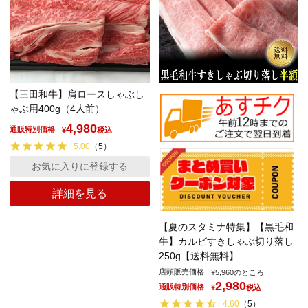
【三田和牛】肩ロースしゃぶし
ゃぶ用400g（4人前）
4,980
通販特別価格
¥
税込
5.00
（
5
）
お気に入りに登録する
詳細を見る
【夏のスタミナ特集】【黒毛和
牛】カルビすきしゃぶ切り落し
250g【送料無料】
店頭販売価格
¥
5,960
のところ
2,980
通販特別価格
¥
税込
4.60
（
5
）