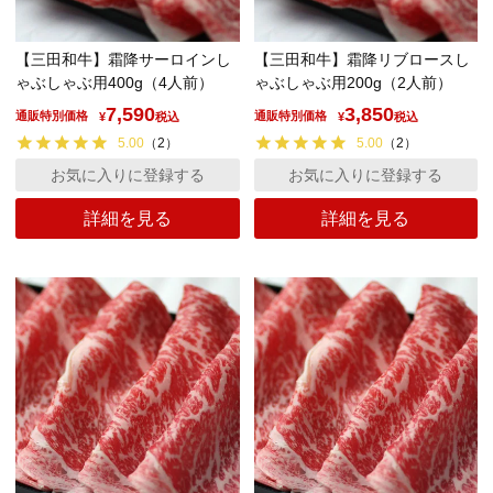
【三田和牛】霜降サーロインし
【三田和牛】霜降リブロースし
ゃぶしゃぶ用400g（4人前）
ゃぶしゃぶ用200g（2人前）
7,590
3,850
通販特別価格
通販特別価格
¥
税込
¥
税込
5.00
（
2
）
5.00
（
2
）
お気に入りに登録する
お気に入りに登録する
詳細を見る
詳細を見る