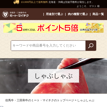
13,000円以上で送料無料
北海道・沖縄は別途手数料が発生します。
ようこそ、 ゲスト 様
用途別で選ぶ
肉の種類で選ぶ
商品一覧
しゃぶしゃぶ
但馬牛・三田和牛のミート・マイチクのトップページ
しゃぶしゃぶ