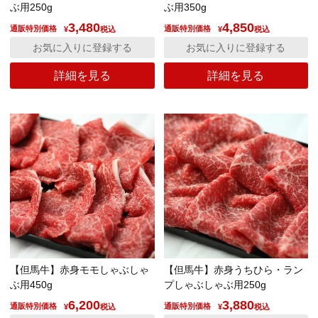
ぶ用250g
ぶ用350g
3,480
4,850
通販特別価格
通販特別価格
¥
税込
¥
税込
お気に入りに登録する
お気に入りに登録する
詳細を見る
詳細を見る
【但馬牛】赤身モモしゃぶしゃ
【但馬牛】赤身うちひら・ラン
ぶ用450g
プしゃぶしゃぶ用250g
6,200
3,880
通販特別価格
通販特別価格
¥
税込
¥
税込