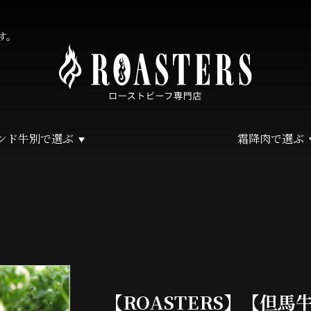
す。
ンド牛別で選ぶ
霜降肉で選ぶ
【ROASTERS】【但