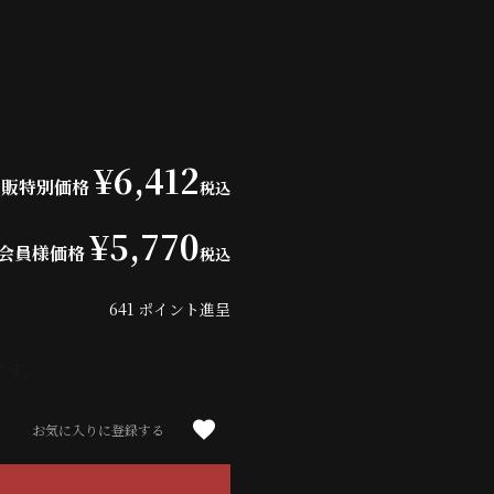
¥
6,412
通販特別価格
税込
¥
5,770
会員様価格
税込
641
ポイント進呈
です。
お気に入りに登録する